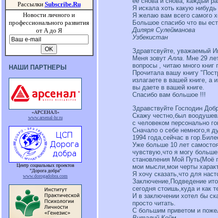
её снова и снова, каждый ра
Рассылки
Subscribe.Ru
Я искала хоть какую нибудь
Новости личного и
Я желаю вам всего самого х
Большое спасибо что вы ест
профессионального развития
Диляря Сулейманова
от А до Я
Узбекистан
Здравтсвуйте, уважаемый Иг
Меня зовут
Алла
. Мне 29 ле
вопросы , читаю много книг 
НАШИ ПАРТНЕРЫ
Прочитала вашу книгу "Пост
излагаете в вашей книге, а
вы даете в вашей книге.
Спасибо вам большое !!!
Здравствуйте Господин Добр
«АРСЕНАЛ»
Скажу честно,был воодушев
www.arsenal-hr.ru
с человеком персонально го
Сначало о себе немного,я д
1994 года,сейчас в гор.Бил
Уже больше 10 лет самостоя
чувствую,что я могу больше
становления Мой Путь(Моё п
Центр социальных проектов
мои мысли,мои черты характ
"Дорога добра"
Я хочу сказать,что для на
www.dorogadobra.com
Заключение,Подведение ито
сегодня стоишь,куда и как т
И в заключении хотел бы ска
просто читать.
С большим приветом и поже
Виталий Кейм.