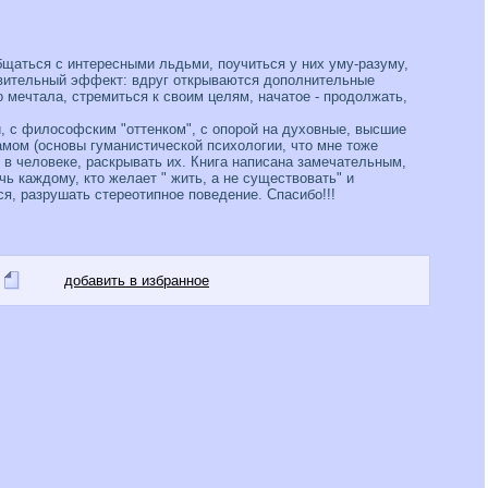
бщаться с интересными льдьми, поучиться у них уму-разуму,
удивительный эффект: вдруг открываются дополнительные
о мечтала, стремиться к своим целям, начатое - продолжать,
, с философским "оттенком", с опорой на духовные, высшие
амом (основы гуманистической психологии, что мне тоже
ь в человеке, раскрывать их. Книга написана замечательным,
ь каждому, кто желает " жить, а не существовать" и
ся, разрушать стереотипное поведение. Спасибо!!!
добавить в избранное