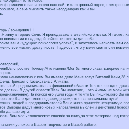
з находила что то новое.
 информацию о вас и нашла ваш сайт и электронный адрес, электронные 
орошего, а себе мыслить также неординарно как и вы.
ь.
орь Леонидович !!!
т.Я живу в городе Сочи. Я преподаватель английского языка. Я также , к
по психологии с надеждой найти эти ответы для себя.
ройте ваше будущее: психология успеха", и захотелось написать вам сл
 именно все мысли, доступность. Надеюсь , что у меня хватит сил помен
отворский,
лён!Вы спросите:Почему?Что именно?Мог бы много сказать,вернее напи
ворить.
умаю немаловажно с кем Вы имеете дело.Меня зовут Виталий Кейм,38 ле
ефелд.Приехал с Казахстана,с Алматы.
тельный предприниматель в финансовой области.То что я сегодня достиг
го достичь!В другой области?!Как Вы написали,...это Фильм не моей жи
редназначение).На поиски его ушли годы!Я то что Вы пишите,кого Вы оп
ера-это было для меня подверждением,что я на правильном пути!
стоящих! людей и предпринимателей Ваша книга принесёт неоценимую п
гов,Выводы дадут много новых направлений мыслей и действий.Переосм
ебе дальше идти.
зать Вам моё человеческое спасибо за книгу,за этот материал над кото
ланиями успехов в Вашем творчестве и Вашей работе,