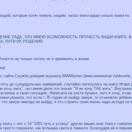
юдей, которые хотят помочь людям. читал книги ваши сильно помогло. 
СКРЕННЕ РАДА, ЧТО ИМЕЮ ВОЗМОЖНОСТЬ ПРОЧЕСТЬ ВАШИ КНИГИ.
, ПУТИ ИХ РЕШЕНИЯ.
,
Хочется не только читать но и применять в жизни.
ва)
 с сайта Служба доверия журнала WWWomen (www.newwoman.ru/doverie_1
лоть до суицидальных намерений, случайно наткнулась на книгу Игоря Д
не хочу жить", на самом деле это значит "Я не хочу ТАК жить". Внутрен
а жизнь и свою ситуацию. Написала на листе бумаги, чего я хочу, и как
жизни решила, что если с 35 годам не выйду замуж, то усыновлю ребенк
, что замуж никогда не выйду, и что строить свою жизнь надо исходя из
 книгу с лет с 14 "1001 путь к успеху" других ваших книг пока к сожале
 просто поразили, как вспышка света в темноте. Благодаря ей я пере