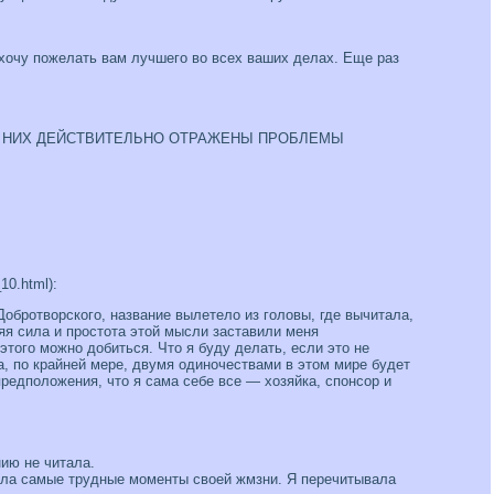
хочу пожелать вам лучшего во всех ваших делах. Еще раз
 В НИХ ДЕЙСТВИТЕЛЬНО ОТРАЖЕНЫ ПРОБЛЕМЫ
0.html):
обротворского, название вылетело из головы, где вычитала,
няя сила и простота этой мысли заставили меня
 этого можно добиться. Что я буду делать, если это не
а, по крайней мере, двумя одиночествами в этом мире будет
 предположения, что я сама себе все — хозяйка, спонсор и
нию не читала.
жила самые трудные моменты своей жмзни. Я перечитывала