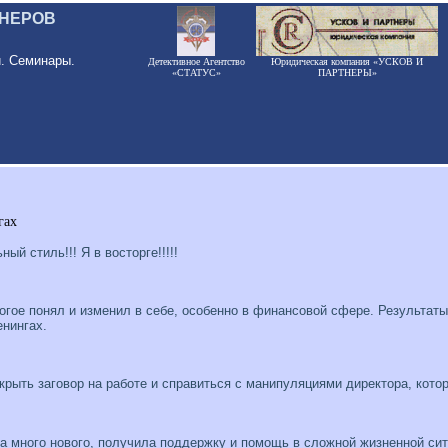
ЕНЕРОВ
и. Семинары.
Детективное Агентство
Юридическая компания «УСКОВ И
«СТАТУС»
ПАРТНЕРЫ»
гах
ый стиль!!! Я в восторге!!!!!
гое понял и изменил в себе, особенно в финансовой сфере. Результат
енингах.
крыть заговор на работе и справиться с манипуляциями директора, кото
ла много нового, получила поддержку и помощь в сложной жизненной си