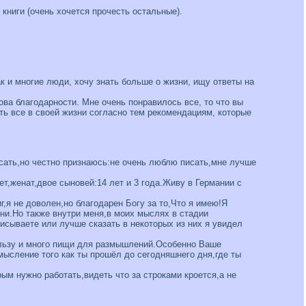
книги (очень хочется прочесть остальные).
ак и многие люди, хочу знать больше о жизни, ищу ответы на
ова благодарности. Мне очень понравилось все, то что вы
ять все в своей жизни согласно тем рекомендациям, которые
сать,но честно признаюсь:не очень люблю писать,мне лучше
т,женат,двое сыновей:14 лет и 3 года.Живу в Германии с
,я не доволен,но благодарен Богу за то,Что я имею!Я
зни.Но также внутри меня,в моих мыслях в стадии
исываете или лучше сказать в некоторых из них я увидел
ользу и много пищи для размышлений.Особенно Ваше
ысление того как ты прошёл до сегодняшнего дня,где ты
рым нужно работать,видеть что за строками кроется,а не