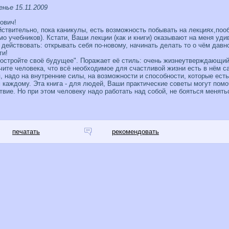
нье 15.11.2009
ович!
йствительно, пока каникулы, есть возможность побывать на лекциях,поо
имо учебников). Кстати, Ваши лекции (как и книги) оказывают на меня 
 действовать: открывать себя по-новому, начинать делать то о чём давн
ти!
остройте своё будущее". Поражает её стиль: очень жизнеутверждающий
чите человека, что всё необходимое для счастливой жизни есть в нём с
я, надо на внутренние силы, на возможности и способности, которые ест
 каждому. Эта книга - для людей, Ваши практические советы могут помоч
вие. Но при этом человеку надо работать над собой, не бояться менять
печатать
рекомендовать