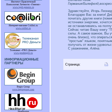
Институт Практической
Германия/Билефелд,воскресе
Психологии Личности «Генезис»
www.ippli-genesis.ru
Здравствуйте, Игорь Леонид
Благодарю Вас за книги! Де
почитать другие книги (пом
источники энергиии, хочется
не останавливаясь на полпу
Интернет-магазин Colibri.ru
www.colibri.ru
Сейчас читаю Вашу книгу "П
силы. А самое важное, Вы у
очень близко), что опиратьс
"простым" языком, понятным
получать от жизни удовольст
С уважением,
Алёна.
Телеканал «PRO Деньги»
www.prodengitv.ru
ИНФОРМАЦИОННЫЕ
ПАРТНЕРЫ
Страница:
Begin Group
www.begingroup.com
Headhunter