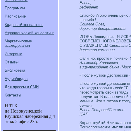
Елена,
референт
Программы
Cпасибо Игорю очень ценю л
Расписание
спасибо !
Соколов Олег,
Кадровый консалтинг
директор департамента.
Управленческий консалтинг
ИГОРЬ Леонидович, Я И
СОВРЕМЕННОГО ЧЕЛОВЕКА
Маркетинговые
С УВАЖЕНИЕМ
Светлана С
исследования
директор компании.
Интервью
Отлично, просто и понятно! 
Отзывы
Александр Коваленко,
вице-президент банка (Моск
Библиотека
«После жуткой деспрессии»
Аудио/видео
«После жуткой депрессии вп
Для прессы и СМИ
что когда говоришь себе "Я 
пересмотреть свои взгляды н
Контакты
получится. В плане личной 
меньше. Что я готова к тому
семья».
НЛТК
Елена Петрова/Соломон
на Новокузнецкой
ЮАР
Раушская набережная д.4
этаж 2 офис 235.
Здравствуйте! Я читала вашу
Психологические мысли меня