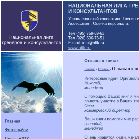
НАЦИОНАЛЬНАЯ ЛИГА ТР
И КОНСУЛЬТАНТОВ
Управленческий консалтинг. Тренинг
Ассессмент. Оценка персонала.
Тел (495) 769-69-63
Тел (926) 606-73-51
E-mail: info@nltk.ru
www.nltk.ru
Отзывы о книгах
Отзывы о кни
Главная
»
Отзывы
»
Интересные идеи! Оригинальн
Николай,
менеджер
С помощью Ваших книг я мно
принять участие в Ваших тр
Олег,
коммерческий директор
Ваши книги помогли мне рас
Главная
Геннадий,
менеджер
Фотоальбом
Очень нравятся книги, узна
Члены НЛТК