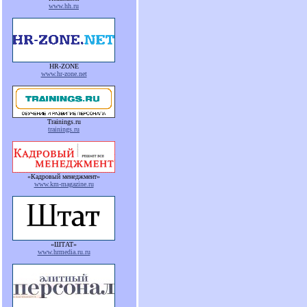
www.hh.ru
HR-ZONE
www.hr-zone.net
Trainings.ru
trainings.ru
«Кадровый менеджмент»
www.km-magazine.ru
«ШТАТ»
www.hrmedia.ru.ru