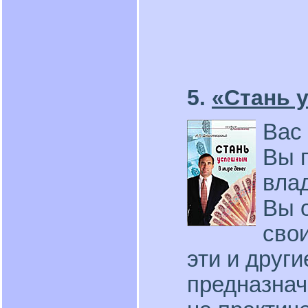
5.
«Стань 
Вас
Вы п
вла
Вы 
сво
эти и други
предназнач