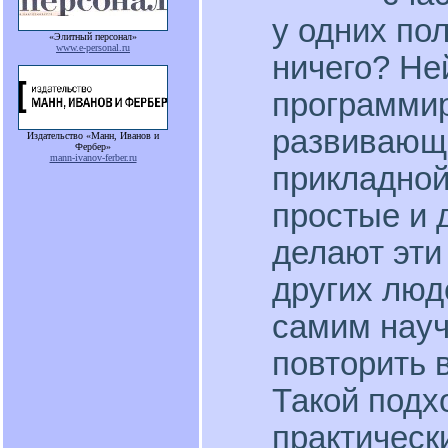
у одних пол
«Элитный персонал»
www.e-personal.ru
ничего? Не
программир
развивающ
Издательство «Манн, Иванов и
Фербер»
mann-ivanov-ferber.ru
прикладной
простые и 
делают эти 
других люд
самим науч
повторить 
Такой подх
практическ