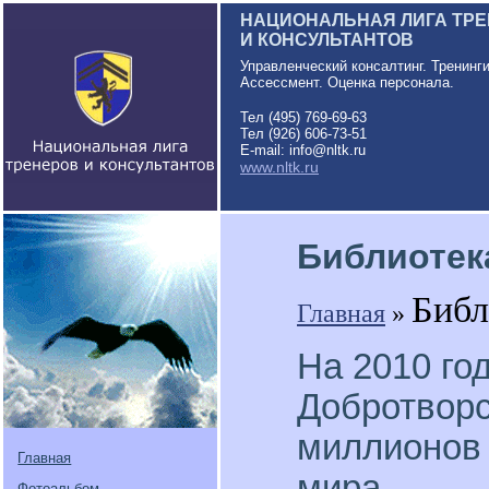
НАЦИОНАЛЬНАЯ ЛИГА ТР
И КОНСУЛЬТАНТОВ
Управленческий консалтинг. Тренинг
Ассессмент. Оценка персонала.
Тел (495) 769-69-63
Тел (926) 606-73-51
E-mail: info@nltk.ru
www.nltk.ru
Библиотек
Библ
Главная
»
На 2010 го
Добротворс
миллионов 
Главная
мира.
Фотоальбом