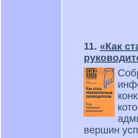
11.
«Как с
руководит
Соб
инф
кон
кот
адм
вершин усп