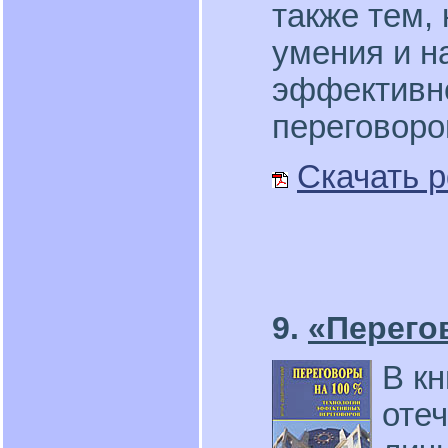
также тем, 
умения и н
эффективн
переговоро
Скачать p
9.
«Перего
В кн
отеч