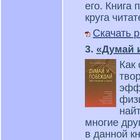
его. Книга
круга читат
Скачать p
3.
«Думай 
Как 
твор
эфф
физ
най
многие дру
в данной к