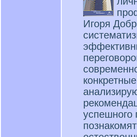
лич
про
Игоря Добр
системати
эффективн
переговоро
современн
конкретные
анализирую
рекомендац
успешного 
познакомят