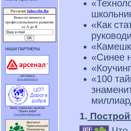
«Техноло
школьни
Рассылки
Subscribe.Ru
Новости личного и
«Как ста
профессионального развития
от А до Я
руковод
«Камешк
НАШИ ПАРТНЕРЫ
«Синее 
«Коучинг
«100 тай
«АРСЕНАЛ»
www.arsenal-hr.ru
знаменит
миллиар
Центр социальных проектов
"Дорога добра"
1.
Построй
www.dorogadobra.com
Что