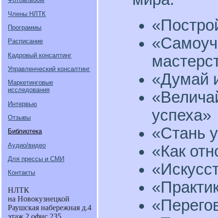
Члены НЛТК
«Постро
Программы
«Самоуч
Расписание
Кадровый консалтинг
мастерс
Управленческий консалтинг
«Думай 
Маркетинговые
исследования
«Величай
Интервью
успеха»
Отзывы
«Стань 
Библиотека
Аудио/видео
«Как отн
Для прессы и СМИ
«Искусст
Контакты
«Практи
НЛТК
на Новокузнецкой
«Перего
Раушская набережная д.4
этаж 2 офис 235.