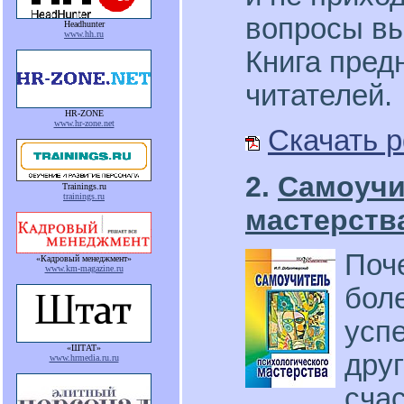
вопросы вы
Headhunter
www.hh.ru
Книга пред
читателей.
HR-ZONE
www.hr-zone.net
Скачать p
2.
Самоучи
Trainings.ru
trainings.ru
мастерств
Поч
«Кадровый менеджмент»
www.km-magazine.ru
бол
успе
«ШТАТ»
дру
www.hrmedia.ru.ru
сча