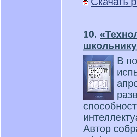
Скачать p
10.
«Технол
школьнику
В п
исп
апр
раз
способност
интеллекту
Автор собр