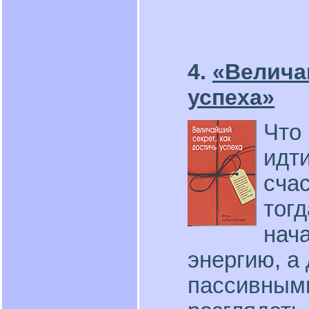
4.
«Велича
успеха»
Что
идти
счас
тогд
нача
энергию, а
пассивным