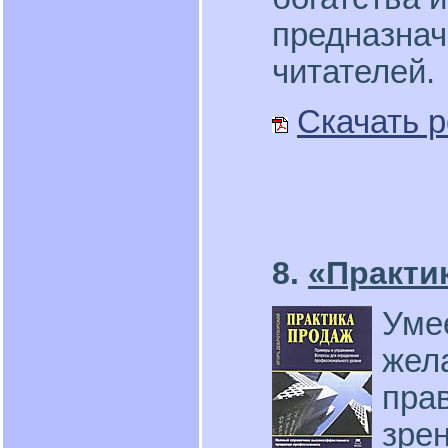
предназнач
читателей.
Скачать p
8.
«Практи
Уме
жел
пра
зре