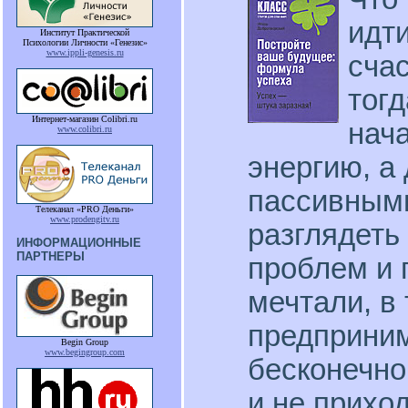
идти
Институт Практической
Психологии Личности «Генезис»
www.ippli-genesis.ru
счас
тогд
Интернет-магазин Colibri.ru
нача
www.colibri.ru
энергию, а
пассивным
Телеканал «PRO Деньги»
www.prodengitv.ru
разглядеть
ИНФОРМАЦИОННЫЕ
ПАРТНЕРЫ
проблем и 
мечтали, в 
предприним
Begin Group
www.begingroup.com
бесконечно
и не прихо