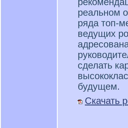
рекомендац
реальном о
ряда топ-м
ведущих ро
адресован
руководител
сделать кар
высококлас
будущем.
Скачать p