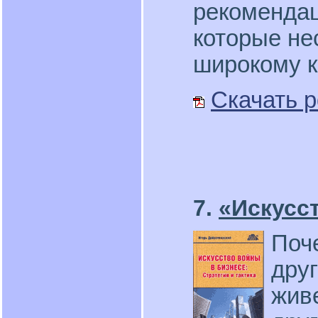
рекомендац
которые не
широкому к
Скачать p
7.
«Искусс
Поч
дру
живе