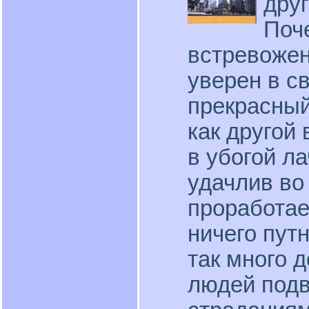
друг
Поч
встревожен
уверен в с
прекрасный
как другой
в убогой л
удачлив во 
проработает
ничего пут
так много 
людей под