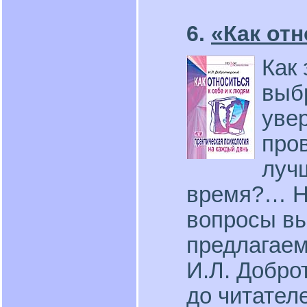
6.
«Как отн
Как 
выб
увер
про
луч
время?… На
вопросы вы
предлагаем
И.Л. Добро
до читател