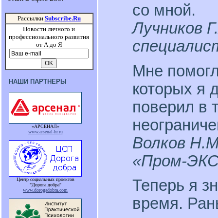
со мной.
Рассылки
Subscribe.Ru
Лучников Г.
Новости личного и
профессионального развития
специалис
от А до Я
Мне помогл
НАШИ ПАРТНЕРЫ
которых я 
поверил в 
неограниче
«АРСЕНАЛ»
www.arsenal-hr.ru
Волков Н.М
«Пром-ЭК
Центр социальных проектов
Теперь я з
"Дорога добра"
www.dorogadobra.com
время. Ран