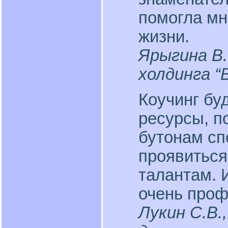
помогла мн
жизни.
Ярыгина В.
холдинга “B
Коучинг бу
ресурсы, п
бутонам сп
проявиться
талантам. 
очень проф
Лукин С.В.