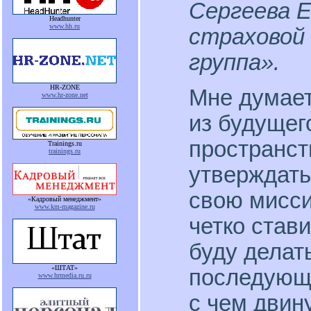
Сергеева Е
Headhunter
www.hh.ru
страховой
группа».
HR-ZONE
Мне думает
www.hr-zone.net
из будущег
пространст
Trainings.ru
trainings.ru
утверждать
свою мисси
«Кадровый менеджмент»
www.km-magazine.ru
четко стави
буду делать
«ШТАТ»
последующи
www.hrmedia.ru.ru
с чем двин