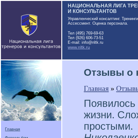
НАЦИОНАЛЬНАЯ ЛИГА ТР
И КОНСУЛЬТАНТОВ
Управленческий консалтинг. Тренинг
Ассессмент. Оценка персонала.
Тел (495) 769-69-63
Тел (926) 606-73-51
E-mail: info@nltk.ru
www.nltk.ru
Отзывы о 
Главная
»
Отзыв
Появилось 
жизни. Сл
простыми.
Главная
Николаенко
Фотоальбом