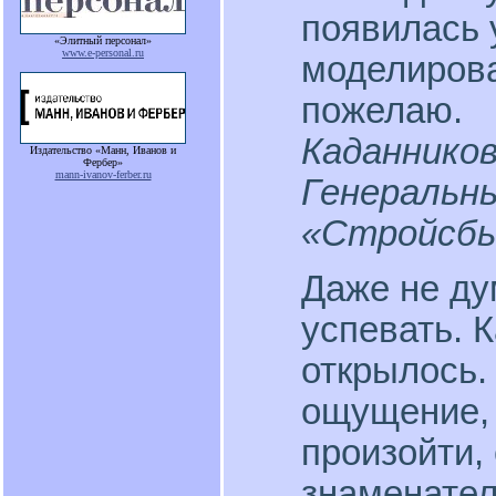
появилась 
«Элитный персонал»
www.e-personal.ru
моделирова
пожелаю.
Каданников
Издательство «Манн, Иванов и
Фербер»
mann-ivanov-ferber.ru
Генеральн
«Стройсб
Даже не ду
успевать. 
открылось.
ощущение, 
произойти,
знаменател