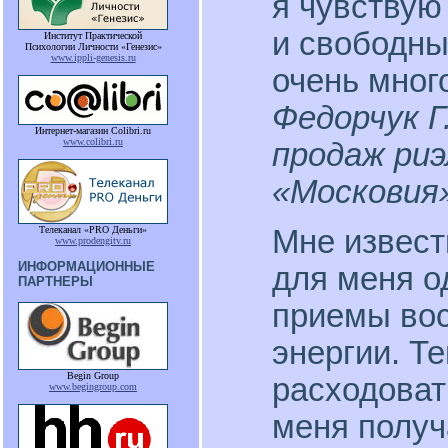
я чувствую
и свободны
Институт Практической
Психологии Личности «Генезис»
www.ippli-genesis.ru
очень мног
Федорчук Г
Интернет-магазин Colibri.ru
www.colibri.ru
продаж ри
«Московия
Телеканал «PRO Деньги»
Мне извес
www.prodengitv.ru
ИНФОРМАЦИОННЫЕ
для меня 
ПАРТНЕРЫ
приемы вос
энергии. Те
Begin Group
расходоват
www.begingroup.com
меня получ