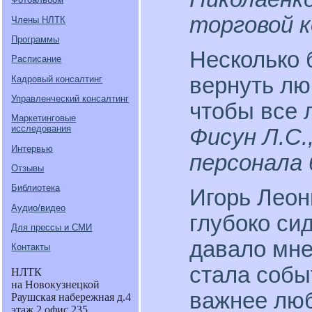
торговой к
Члены НЛТК
Программы
Несколько 
Расписание
вернуть лю
Кадровый консалтинг
Управленческий консалтинг
чтобы все 
Маркетинговые
исследования
Фисун Л.С.
Интервью
персонала
Отзывы
Библиотека
Игорь Леон
Аудио/видео
глубоко си
Для прессы и СМИ
давало мне
Контакты
стала собы
НЛТК
на Новокузнецкой
важнее люб
Раушская набережная д.4
этаж 2 офис 235.