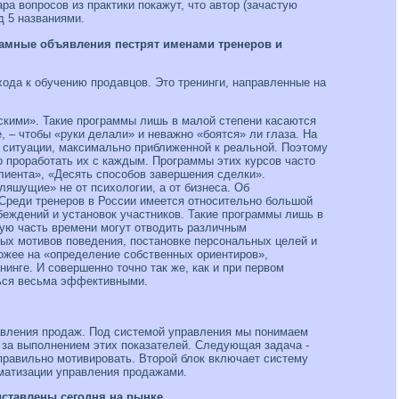
ра вопросов из практики покажут, что автор (зачастую
д 5 названиями.
кламные объявления пестрят именами тренеров и
ода к обучению продавцов. Это тренинги, направленные на
скими». Такие программы лишь в малой степени касаются
 – чтобы «руки делали» и неважно «боятся» ли глаза. На
в ситуации, максимально приближенной к реальной. Поэтому
о проработать их с каждым. Программы этих курсов часто
лиента», «Десять способов завершения сделки».
яшущие» не от психологии, а от бизнеса. Об
 Среди тренеров в России имеется относительно большой
беждений и установок участников. Такие программы лишь в
шую часть времени могут отводить различным
ных мотивов поведения, постановке персональных целей и
охожее на «определение собственных ориентиров»,
нинге. И совершенно точно так же, как и при первом
ться весьма эффективными.
ав­ления продаж. Под системой управ­ления мы понимаем
 за выполнением этих показа­телей. Следующая задача -
 правильно мотиви­ровать. Второй блок включает систему
оматизации управления продажами.
дставлены сегодня на рынке.