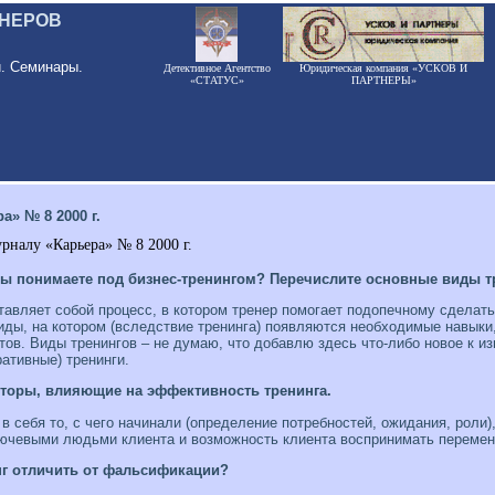
ЕНЕРОВ
и. Семинары.
Детективное Агентство
Юридическая компания «УСКОВ И
«СТАТУС»
ПАРТНЕРЫ»
» № 8 2000 г.
рналу «Карьера» № 8 2000 г.
Вы понимаете под бизнес-тренингом? Перечислите основные виды т
тавляет собой процесс, в котором тренер помогает подопечному сделать 
иды, на котором (вследствие тренинга) появляются необходимые навыки
тов. Виды тренингов – не думаю, что добавлю здесь что-либо новое к
ативные) тренинги.
торы, влияющие на эффективность тренинга.
 себя то, с чего начинали (определение потребностей, ожидания, роли),
ючевыми людьми клиента и возможность клиента воспринимать перемены 
нг отличить от фальсификации?