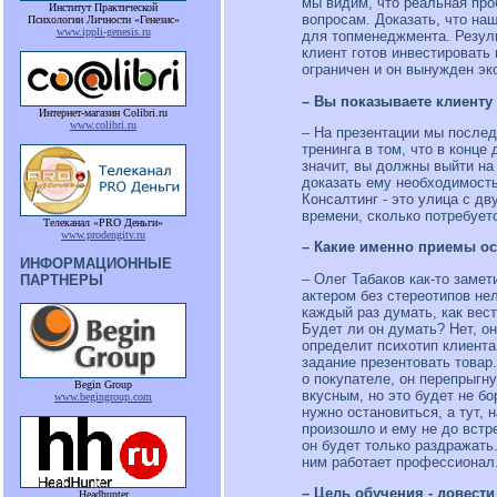
мы видим, что реальная про
Институт Практической
вопросам. Доказать, что на
Психологии Личности «Генезис»
www.ippli-genesis.ru
для топменеджмента. Резуль
клиент готов инвестировать
ограничен и он вынужден эко
– Вы показываете клиенту
Интернет-магазин Colibri.ru
www.colibri.ru
– На презентации мы послед
тренинга в том, что в конц
значит, вы должны выйти на
доказать ему необходимость
Консалтинг - это улица с д
времени, сколько потребует
Телеканал «PRO Деньги»
www.prodengitv.ru
– Какие именно приемы о
ИНФОРМАЦИОННЫЕ
– Олег Табаков как-то замет
ПАРТНЕРЫ
актером без стереотипов не
каждый раз думать, как вест
Будет ли он думать? Нет, о
определит психотип клиента
задание презентовать товар.
о покупателе, он перепрыгн
Begin Group
вкусным, но это будет не б
www.begingroup.com
нужно остановиться, а тут, 
произошло и ему не до встр
он будет только раздражать
ним работает профессионал
– Цель обучения - довест
Headhunter