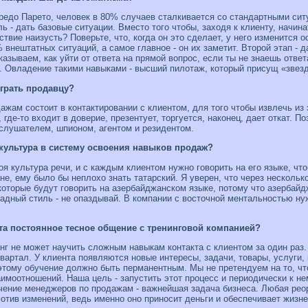
едо Парето, чело­век в 80% случаев сталкивается со стандартными сит
ь - дать базовые ситуации. Вместо того чтобы, заходя к клиенту, начин
твие наизусть? Поверьте, что, когда он это сделает, у него изменится 
% внештатных ситуаций, а самое главное - он их заметит. Второй этап -
азываем, как уйти от ответа на прямой вопрос, если ты не знаешь ответ
вет. Овладение такими навыками - высший пилотаж, который присущ «звез
играть продавцу?
жам состоит в контактировании с клиентом, для того чтобы извлечь из 
 где-то входит в доверие, презентует, торгуется, наконец, дает откат. 
слушателем, шпионом, агентом и резидентом.
 культура в систему освоения навыков продаж?
я культура речи, и с каждым клиентом нужно говорить на его языке, чт
ане, ему было бы неплохо знать татарский. Я уверен, что через несколь
которые будут говорить на азербайджанском языке, потому что азербай
падный стиль - не опаздывай. В компании с восточной ментальностью нуж
та по­стоянное тесное общение с тренинговой компанией?
нг не может научить сложным навыкам контакта с клиентом за один раз.
квартал. У клиента появляются новые интересы, задачи, товары, услуги, 
этому обучение должно быть перманентным. Мы не претендуем на то, ч
аимоотношений. Наша цель - запустить этот процесс и периодически к 
чение менеджеров по продажам - важнейшая задача бизнеса. Любая реор
отив изменений, ведь именно оно приносит деньги и обеспечивает жизн