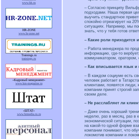
www.hh.ru
– Согласно принципу Вильфр
подходами. Наша первая цел
выучить стандартное приветс
спокойно отреагирует на 20
ситуациях. Например, мы пок
HR-ZONE
знать, что у тебя готов от
www.hr-zone.net
– Какие роли приходится 
– Работа менеджера по прода
информацию, где-то вербует,
Trainings.ru
коммуникатором, оратором, 
trainings.ru
– Как вписывается язык и
– В каждом социуме есть сво
человек работает в Татарст
«Кадровый менеджмент»
www.km-magazine.ru
клиентами, появятся люди, 
компании принят строгий за
своем деле.
– Не расслабляет ли клиен
«ШТАТ»
– Даже очень хороший трени
www.hrmedia.ru.ru
неделю, раз в месяц, раз в 
экономической ситуации, по
на какой-то одной форме вз
компании понимают, что обу
локомотив компании и локом