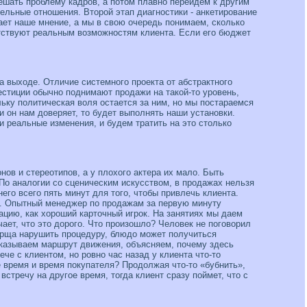
ешать проблему кадров, а потом плавно перейдем к другим
тельные отношения. Второй этап диагностики - анкетирование
ает наше мнение, а мы в свою очередь понимаем, сколько
ветствуют реальным возможностям клиента. Если его бюджет
а выходе. Отличие системного проекта от абстрактного
вестиции обычно поднимают продажи на такой-то уровень,
льку политическая воля остается за ним, но мы постараемся
 он нам доверяет, то будет выполнять наши установки.
и реальные изменения, и будем тратить на это столько
онов и стереотипов, а у плохого актера их мало. Быть
По ана­логии со сценическим искусством, в продажах нельзя
 него всего пять минут для того, чтобы привлечь клиента.
ы. Опытный менеджер по продажам за первую минуту
ацию, как хороший карточный игрок. На занятиях мы даем
чает, что это дорого. Что произошло? Человек не поговорил
борща нарушить процедуру, блюдо может получиться
показываем маршрут движения, объясняем, почему здесь
ече с клиентом, но ровно час назад у клиента что-то
е время и время покупателя? Продолжая что-то «бубнить»,
стречу на другое время, тогда клиент сразу поймет, что с