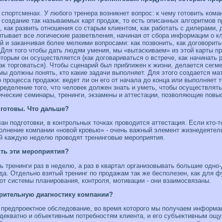
 спортсменах. У любого тренера возникнет вопрос: к чему готовить ко
 создание так называемых карт продаж, то есть описанных алгоритмов 
а, как развить отношения со старым клиентом, как работать с дилерами,
тывает все логические разветвления, начиная от сбора информации о кл
й и заканчивая более мелкими вопросами: как позвонить, как договорить
 Для того чтобы дать людям умения, мы «вытаскиваем» из этой карты пр
торым он осуществляется (как договариваться о встрече, как начинать р
ак торговаться). Чтобы сценарий был приближен к жизни, делается сегме
мы должны понять, кто какие задачи выполняет. Для этого создается мат
о процесса продажи: ведет ли он его от начала до конца или выполняет 
пределение того, что человек должен знать и уметь, чтобы осуществлят
ческие семинары, тренинги, экзамены и аттестации, позволяющие повыс
 готовы. Что дальше?
н подготовки, в контрольных точках проводится аттестация. Если кто-то
олнение компании «новой кровью» - очень важный элемент жизнедеятел
й каждую неделю проводят тренинговые мероприятия.
ить эти мероприятия?
 тре­нинги раз в неделю, а раз в квартал организовывать большие одно-
да. Отдельно взятый тренинг по продажам так же бесполезен, как для 
 от системы планирования, контроля, мотивации - они взаимосвязаны.
ритель­ную диагностику компании?
- предпроектное обследование, во время ко­торого мы получаем информ
екватно и объективным потребностям клиента, и его субъективным ощущ