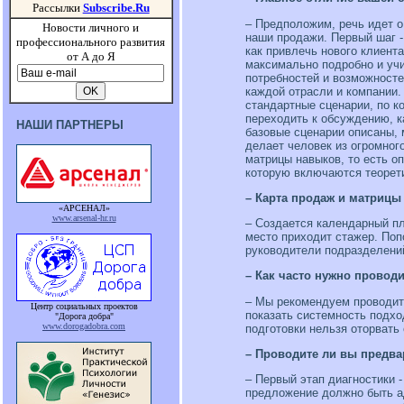
Рассылки
Subscribe.Ru
– Предположим, речь идет о
Новости личного и
наши продажи. Первый шаг -
профессионального развития
как привлечь нового клиент
от А до Я
максимально подробно и учи
потребностей и возможносте
каждой отрасли и компании.
стандартные сценарии, по ко
переходить к обсуждению, к
НАШИ ПАРТНЕРЫ
базовые сценарии описаны, 
делает человек из огромног
матрицы навыков, то есть о
которую включаются теорети
– Карта продаж и матрицы
«АРСЕНАЛ»
www.arsenal-hr.ru
– Создается календарный пла
место приходит стажер. Поп
руководители подразделени
– Как часто нужно провод
– Мы рекомендуем проводить
Центр социальных проектов
показать системность подхо
"Дорога добра"
www.dorogadobra.com
подготовки нельзя оторвать
– Проводите ли вы предва
– Первый этап диагностики 
предложение должно быть ад