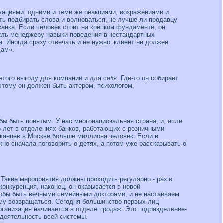
уациями: одними и теми же реакциями, возражениями и
ать подбирать слова и волноваться, не лучше ли продавцу
осанка. Если человек стоит на крепком фундаменте, он
 дать менеджеру навыки поведения в нестандартных
а. Иногда сразу отвечать и не нужно: клиент не должен
дам».
этого выгоду для компании и для себя. Где-то он собирает
Поэтому он должен быть актером, психологом,
обы быть понятым. У нас многонациональная страна, и, если
ко лет в отделениях банков, работающих с розничными
джанцев в Москве больше миллиона человек. Если в
но сначала поговорить о детях, а потом уже рассказывать о
 Такие мероприятия должны проходить регулярно - раз в
конкуренция, наконец, он оказывается в новой
тобы быть вечными семейными докторами, и не настаиваем
нему возвращаться. Сегодня большинство первых лиц
ганизация начинается в отделе продаж. Это подразделение-
едеятельность всей системы.