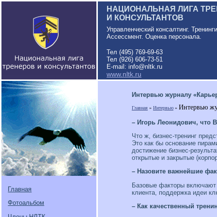
НАЦИОНАЛЬНАЯ ЛИГА ТР
И КОНСУЛЬТАНТОВ
Управленческий консалтинг. Тренинг
Ассессмент. Оценка персонала.
Тел (495) 769-69-63
Тел (926) 606-73-51
E-mail: info@nltk.ru
www.nltk.ru
Интервью журналу «Карьера
Интервью жу
Главная
»
Интервью
»
– Игорь Леонидович, что 
Что ж, бизнес-тренинг предс
Это как бы основание пирам
достижение бизнес-результа
открытые и закрытые (корпор
– Назовите важнейшие фак
Базовые факторы включают в
Главная
клиента, поддержка идеи кл
Фотоальбом
– Как качественный трени
Члены НЛТК