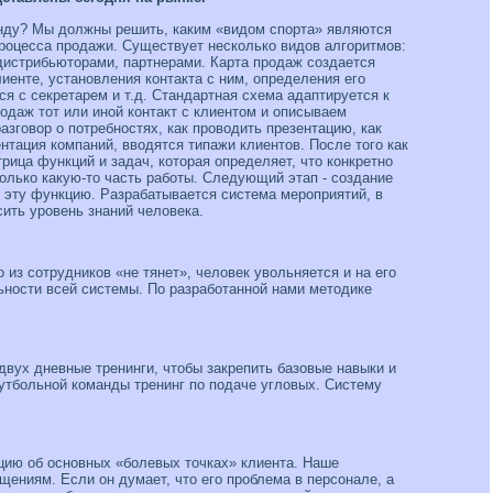
манду? Мы должны решить, каким «видом спорта» являются
процесса продажи. Существует несколько видов алгоритмов:
 дистрибьюторами, партнерами. Карта продаж создается
иенте, установления контакта с ним, определения его
ся с секретарем и т.д. Стандартная схема адаптируется к
одаж тот или иной контакт с клиентом и описываем
азговор о потребностях, как проводить презентацию, как
нтация компаний, вводятся типажи клиентов. После того как
рица функций и задач, которая определяет, что конкретно
только какую-то часть работы. Следующий этап - создание
ь эту функцию. Разрабатывается система мероприятий, в
ить уровень знаний человека.
 из сотрудников «не тянет», человек увольняется и на его
ьности всей системы. По разработанной нами методике
двух дневные тренинги, чтобы закрепить базовые навыки и
футбольной команды тренинг по подаче угловых. Систему
ацию об основных «болевых точках» клиента. Наше
ениям. Если он думает, что его проблема в персонале, а