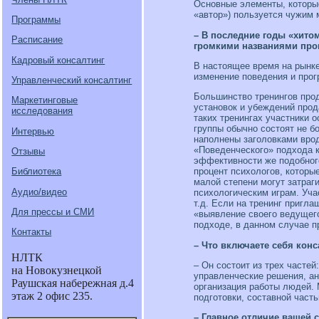
Основные элементы, которые 
«автор») пользуется чужим 
Программы
– В последние годы «хито
Расписание
громкими названиями про
Кадровый консалтинг
В настоящее время на рынке
изменение поведения и прог
Управленческий консалтинг
Большинство тренингов про
Маркетинговые
установок и убеждений прод
исследования
таких тренингах участники 
группы обычно состоят не б
Интервью
наполнены заголовками врод
«Поведенческого» подхода к
Отзывы
эффективности же подобного
процент психологов, которы
Библиотека
малой степени могут затраг
Аудио/видео
психологическим играм. Уча
т.д. Если на тренинг пригла
Для прессы и СМИ
«выявление своего ведущего 
подходе, в данном случае п
Контакты
– Что включаете себя кон
НЛТК
– Он состоит из трех часте
на Новокузнецкой
управленческие решения, ан
Раушская набережная д.4
организа­ция работы людей. 
этаж 2 офис 235.
подготовки, составной част
– Главное отличие вашей 