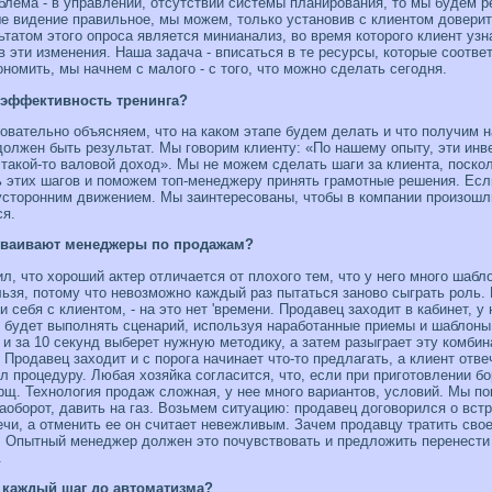
блема - в управлении, отсутствии системы планирования, то мы будем р
ше видение правильное, мы можем, только установив с клиентом до­вери
татом этого опроса является минианализ, во время которого клиент узн
 в эти изме­нения. Наша задача - вписаться в те ресурсы, которые соот
номить, мы начнем с малого - с того, что можно сделать сегодня.
 эффек­тивность тренинга?
овательно объясняем, что на каком этапе будем делать и что получим н
е должен быть результат. Мы говорим клиенту: «По нашему опыту, эти ин
 такой-то валовой доход». Мы не можем сделать шаги за клиента, поско
 этих шагов и поможем топ-менеджеру принять грамотные решения. Если
вусторонним дви­жением. Мы заинтересованы, чтобы в компании произошл
ся.
сваивают менеджеры по продажам?
ил, что хороший актер отличается от плохого тем, что у него много шабл
льзя, потому что невозможно каждый раз пытаться заново сыграть роль. 
и себя с клиентом, - на это нет 'времени. Продавец заходит в кабинет, у
н будет выполнять сценарий, используя наработанные приемы и шаблон
 и за 10 секунд выберет нужную методику, а затем разыграет эту комбин
 Продавец заходит и с порога начинает что-то предлагать, а клиент отве
ул процедуру. Любая хозяйка согласится, что, если при приготовлении 
орщ. Технология продаж сложная, у нее много вариантов, условий. Мы 
наоборот, давить на газ. Возьмем ситуацию: продавец договорился о встр
ечи, а отменить ее он считает невежливым. Зачем продавцу тратить сво
. Опытный менеджер должен это почувствовать и предложить перенести в
.
и каждый шаг до автоматизма?