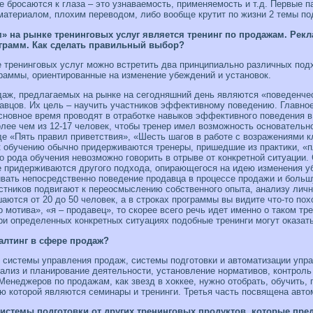
бросаются к глаза – это узнаваемость, применяемость и т.д. Первые па
материалом, плохим переводом, либо вообще крутит по жизни 2 темы по
м» на рынке тренинговых услуг является тренинг по продажам. Ре
грамм. Как сделать правильный выбор?
 тренинговых услуг можно встретить два принципиально различных подх
раммы, ориентированные на изменение убеждений и установок.
даж, предлагаемых на рынке на сегодняшний день являются «поведенче
авцов. Их цель – научить участников эффективному поведению. Главное,
основное время проводят в отработке навыков эффективного поведения 
олее чем из 12-17 человек, чтобы тренер имел возможность основательн
е «Пять правил приветствия», «Шесть шагов в работе с возражениями к
 обучению обычно придерживаются тренеры, пришедшие из практики, «пл
 рода обучения невозможно говорить в отрыве от конкретной ситуации.
е придерживаются другого подхода, опирающегося на идею изменения у
ивать непосредственно поведение продавца в процессе продажи и боль
стников подвигают к переосмыслению собственного опыта, анализу лич
шаются от 20 до 50 человек, а в строках программы вы видите что-то п
мотива», «я – продавец», то скорее всего речь идет именно о таком тре
ри определенных конкретных ситуациях подобные тренинги могут оказа
салтинг в сфере продаж?
й: систе­мы управления продаж, системы подготовки и автоматизации упр
ализ и планирование дея­тельности, установление нормативов, контроль
Менеджеров по продажам, как звезд в хоккее, нужно отобрать, обучить,
ью которой являются семинары и тренинги. Третья часть посвящена авт
системы подготовки от других тренинговых продук­тов, которые пре