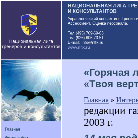
НАЦИОНАЛЬНАЯ ЛИГА ТР
И КОНСУЛЬТАНТОВ
Управленческий консалтинг. Тренинг
Ассессмент. Оценка персонала.
Тел (495) 769-69-63
Тел (926) 606-73-51
E-mail: info@nltk.ru
www.nltk.ru
«Горячая 
«Твоя верт
Главная
»
Интер
редакции га
2003 г.
Главная
Фотоальбом