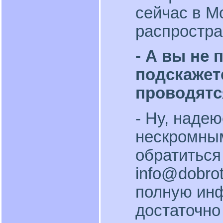
сейчас в М
распростра
- А вы не 
подскажете
проводятс
- Ну, надею
нескромным
обратиться
info@dоbro
полную инф
достаточно