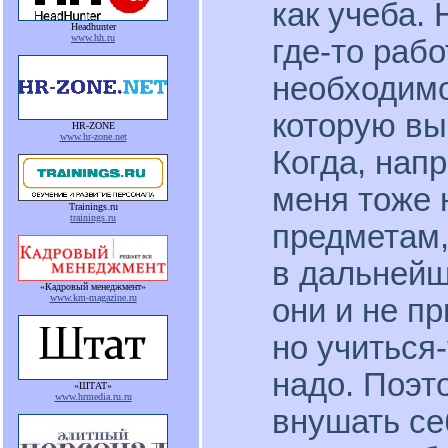
как учеба. 
Headhunter
www.hh.ru
где-то рабо
необходимо
которую вы
HR-ZONE
www.hr-zone.net
Когда, напр
меня тоже 
Trainings.ru
trainings.ru
предметам,
в дальнейш
«Кадровый менеджмент»
www.km-magazine.ru
они и не п
но учиться-
надо. Поэт
«ШТАТ»
www.hrmedia.ru.ru
внушать се