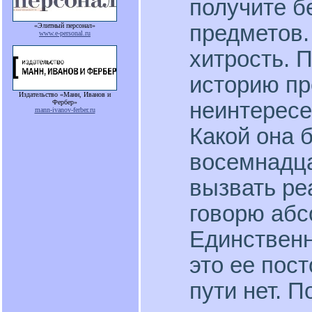
получите б
предметов. 
«Элитный персонал»
www.e-personal.ru
хитрость. П
историю пр
Издательство «Манн, Иванов и
неинтересе
Фербер»
mann-ivanov-ferber.ru
Какой она 
восемнадца
вызвать ре
говорю абс
Единственн
это ее пос
пути нет. 