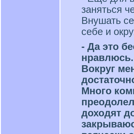
заняться че
Внушать се
себе и окр
- Да это б
нравлюсь.
Вокруг мен
достаточн
Много ком
преодолел
доходят до
закрываюс