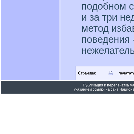
подобном с
и за три н
метод изба
поведения -
нежелател
Страница:
печатат
Публикация и перепечатка м
указанием ссылки на сайт Национа