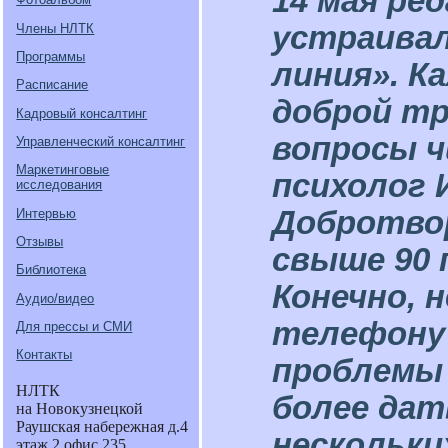
14 мая ре
устраивал
Члены НЛТК
Программы
линия». К
Расписание
доброй тр
Кадровый консалтинг
вопросы 
Управленческий консалтинг
Маркетинговые
психолог 
исследования
Добротвор
Интервью
Отзывы
свыше 90 
Библиотека
Конечно, 
Аудио/видео
телефону 
Для прессы и СМИ
Контакты
проблемы 
НЛТК
более дат
на Новокузнецкой
Раушская набережная д.4
нескольки
этаж 2 офис 235.