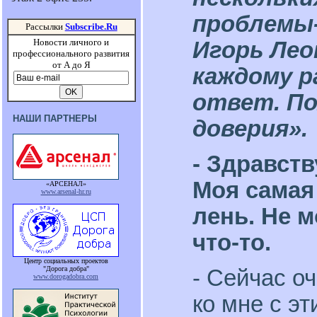
проблемы-
Рассылки
Subscribe.Ru
Новости личного и
Игорь Лео
профессионального развития
от А до Я
каждому р
ответ. П
НАШИ ПАРТНЕРЫ
доверия».
- Здравств
Моя самая 
«АРСЕНАЛ»
www.arsenal-hr.ru
лень. Не м
что-то.
Центр социальных проектов
"Дорога добра"
- Сейчас о
www.dorogadobra.com
ко мне с э