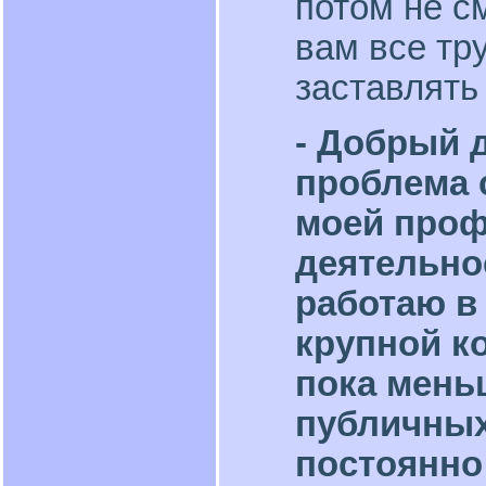
потом не с
вам все тр
заставлять
- Добрый д
проблема 
моей про
деятельнос
работаю в
крупной к
пока мень
публичных
постоянно