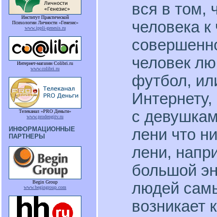
вся в том,
Институт Практической
человека к 
Психологии Личности «Генезис»
www.ippli-genesis.ru
совершенно
человек лю
Интернет-магазин Colibri.ru
www.colibri.ru
футбол, ил
Интернету,
с девушкам
Телеканал «PRO Деньги»
www.prodengitv.ru
ИНФОРМАЦИОННЫЕ
лени что ни
ПАРТНЕРЫ
лени, напри
большой эн
Begin Group
людей самы
www.begingroup.com
возникает 