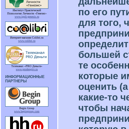
дальнейше
по его пут
Институт Практической
Психологии Личности «Генезис»
www.ippli-genesis.ru
для того,
предприн
Интернет-магазин Colibri.ru
определит
www.colibri.ru
большей с
те особен
Телеканал «PRO Деньги»
www.prodengitv.ru
которые и
ИНФОРМАЦИОННЫЕ
ПАРТНЕРЫ
оценить (а
какие-то ч
чтобы нач
Begin Group
www.begingroup.com
предприни