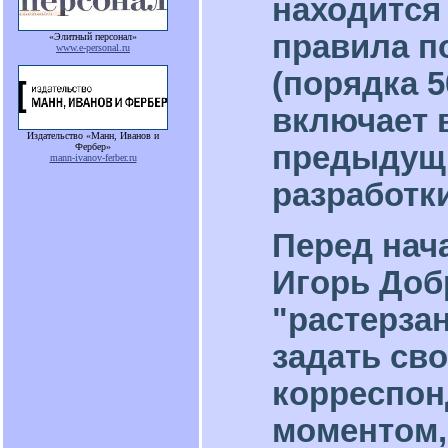
находится 
правила п
«Элитный персонал»
www.e-personal.ru
(порядка 5
включает в
Издательство «Манн, Иванов и
предыдущи
Фербер»
mann-ivanov-ferber.ru
разработки
Перед нач
Игорь Доб
"растерза
задать св
корреспон
моментом,