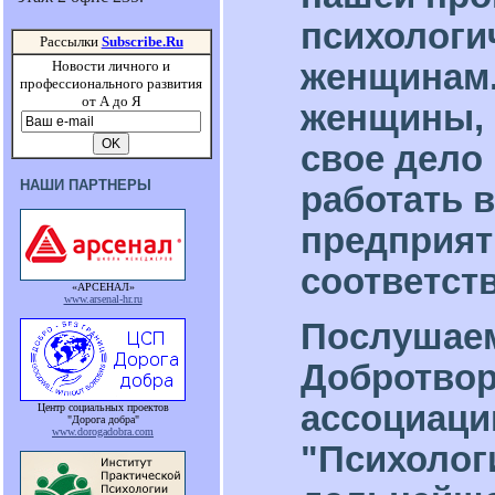
психологи
Рассылки
Subscribe.Ru
женщинам.
Новости личного и
профессионального развития
от А до Я
женщины, 
свое дело
НАШИ ПАРТНЕРЫ
работать 
предприят
соответст
«АРСЕНАЛ»
www.arsenal-hr.ru
Послушаем,
Добротвор
ассоциаци
Центр социальных проектов
"Дорога добра"
www.dorogadobra.com
"Психолог