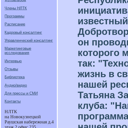
инициатив
Члены НЛТК
Программы
известный
Расписание
Добротвор
Кадровый консалтинг
он провод
Управленческий консалтинг
Маркетинговые
которого 
исследования
так: "Техн
Интервью
Отзывы
жизнь в св
Библиотека
нашей рес
Аудио/видео
Татьяна З
Для прессы и СМИ
Контакты
клуба: "Н
НЛТК
программа,
на Новокузнецкой
Раушская набережная д.4
нашей про
этаж 2 офис 235.