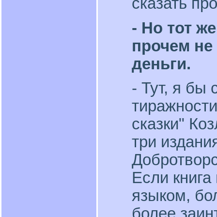
сказать про
- Но тот ж
прочем не
деньги.
- Тут, я бы
тиражности
сказки" Ко
три издания
Добротворск
Если книга
языком, бо
более заин