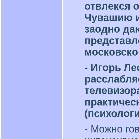
отвлекся 
Чувашию и
заодно да
представл
московско
- Игорь Л
расслабля
телевизора
практичес
(психологи
- Можно го