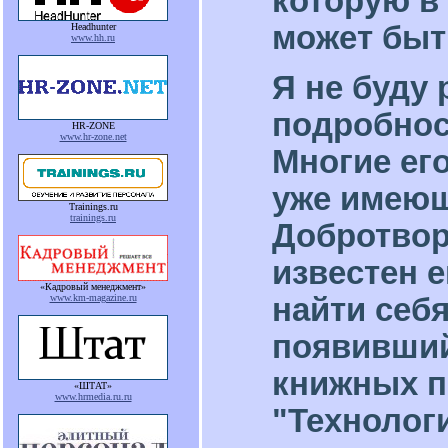
которую в
может быт
Headhunter
www.hh.ru
Я не буду 
подробнос
HR-ZONE
www.hr-zone.net
Многие ег
уже имеющ
Trainings.ru
trainings.ru
Добротвор
известен е
«Кадровый менеджмент»
найти себя
www.km-magazine.ru
появивший
книжных п
«ШТАТ»
www.hrmedia.ru.ru
"Технологи