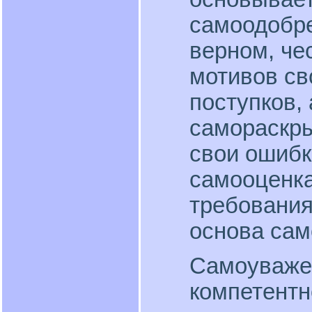
самоодобре
верном, че
мотивов св
поступков,
самораскры
свои ошибк
самооценка
требования
основа сам
Самоуваже
компетентн