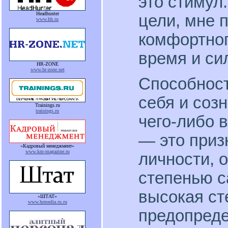
это стимул.
Headhunter
цели, мне 
www.hh.ru
комфортног
время и си
HR-ZONE
www.hr-zone.net
Способност
себя и соз
Trainings.ru
trainings.ru
чего-либо 
— это приз
«Кадровый менеджмент»
www.km-magazine.ru
личности, 
степенью 
высокая ст
«ШТАТ»
www.hrmedia.ru.ru
предопреде