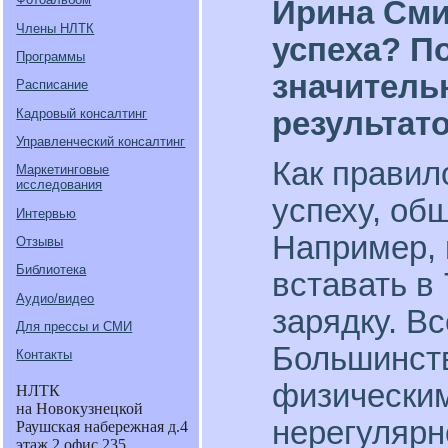
Ирина Сми
Члены НЛТК
успеха? П
Программы
значител
Расписание
Кадровый консалтинг
результато
Управленческий консалтинг
Как правил
Маркетинговые
исследования
успеху, об
Интервью
Например, 
Отзывы
Библиотека
вставать в
Аудио/видео
зарядку. Вс
Для прессы и СМИ
Большинств
Контакты
физическим
НЛТК
на Новокузнецкой
нерегулярн
Раушская набережная д.4
этаж 2 офис 235.