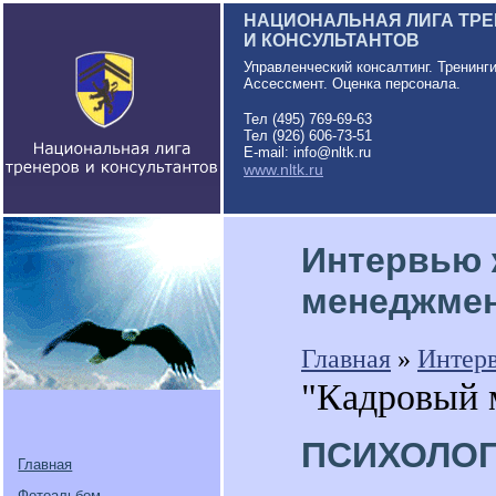
НАЦИОНАЛЬНАЯ ЛИГА ТР
И КОНСУЛЬТАНТОВ
Управленческий консалтинг. Тренинг
Ассессмент. Оценка персонала.
Тел (495) 769-69-63
Тел (926) 606-73-51
E-mail: info@nltk.ru
www.nltk.ru
Интервью 
менеджмент
Главная
»
Интер
"Кадровый м
ПСИХОЛО
Главная
Фотоальбом