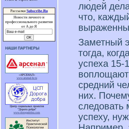
людей дела
Рассылки
Subscribe.Ru
что, каждый
Новости личного и
профессионального развития
выраженный
от А до Я
Заметный 
НАШИ ПАРТНЕРЫ
тогда, когд
успеха 15-
воплощаютс
«АРСЕНАЛ»
www.arsenal-hr.ru
средний че
них. Почем
следовать 
Центр социальных проектов
"Дорога добра"
www.dorogadobra.com
успеху, ну
Например, 