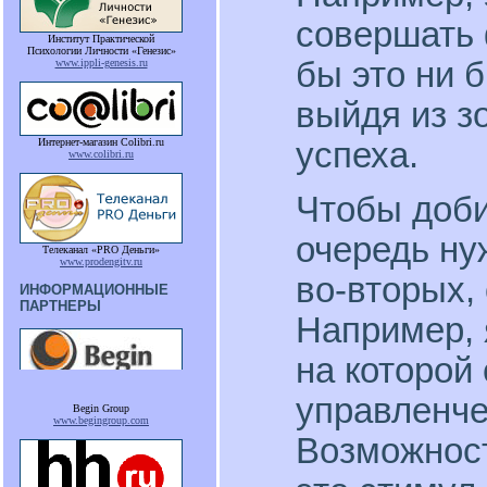
совершать 
Институт Практической
Психологии Личности «Генезис»
бы это ни 
www.ippli-genesis.ru
выйдя из з
успеха.
Интернет-магазин Colibri.ru
www.colibri.ru
Чтобы доби
очередь ну
Телеканал «PRO Деньги»
www.prodengitv.ru
во-вторых, 
ИНФОРМАЦИОННЫЕ
ПАРТНЕРЫ
Например, 
на которой
управленче
Begin Group
www.begingroup.com
Возможнос