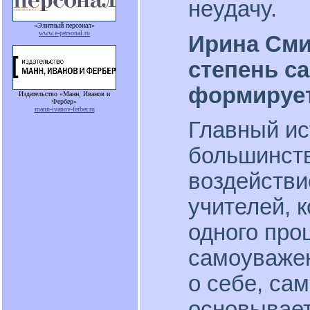
неудачу.
«Элитный персонал»
www.e-personal.ru
Ирина Сми
степень с
формируе
Издательство «Манн, Иванов и
Фербер»
mann-ivanov-ferber.ru
Главный ис
большинст
воздействи
учителей, к
одного про
самоуваже
о себе, са
основывает