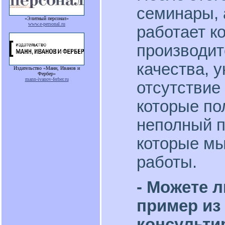
семинары, 
«Элитный персонал»
www.e-personal.ru
работает ко
производит
качества, 
Издательство «Манн, Иванов и
Фербер»
mann-ivanov-ferber.ru
отсутствие
которые по
неполный п
которые мы
работы.
- Можете 
пример из
консульти