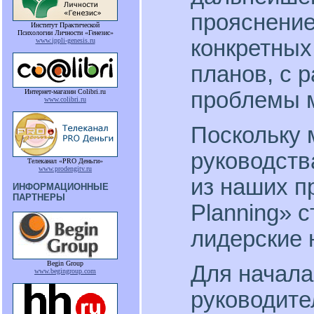
прояснение
Институт Практической
Психологии Личности «Генезис»
конкретных
www.ippli-genesis.ru
планов, с 
проблемы 
Интернет-магазин Colibri.ru
www.colibri.ru
Поскольку 
руководств
Телеканал «PRO Деньги»
www.prodengitv.ru
из наших п
ИНФОРМАЦИОННЫЕ
ПАРТНЕРЫ
Planning» 
лидерские 
Begin Group
Для начала
www.begingroup.com
руководите