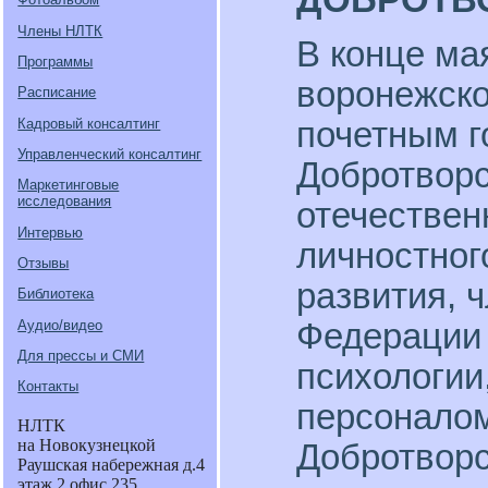
Члены НЛТК
В конце ма
Программы
воронежско
Расписание
Кадровый консалтинг
почетным г
Управленческий консалтинг
Добротворс
Маркетинговые
исследования
отечествен
Интервью
личностног
Отзывы
развития, 
Библиотека
Аудио/видео
Федерации К
Для прессы и СМИ
психологии
Контакты
персоналом
НЛТК
на Новокузнецкой
Добротворс
Раушская набережная д.4
этаж 2 офис 235.