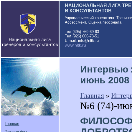
НАЦИОНАЛЬНАЯ ЛИГА ТР
И КОНСУЛЬТАНТОВ
Управленческий консалтинг. Тренинг
Ассессмент. Оценка персонала.
Тел (495) 769-69-63
Тел (926) 606-73-51
E-mail: info@nltk.ru
www.nltk.ru
Интервью 
июнь 2008
Главная
»
Интер
№6 (74)-ию
ФИЛОСОФИ
Главная
ДОБРОТВ
Фотоальбом