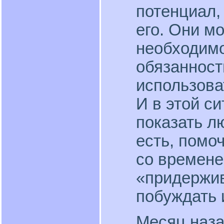
потенциал,
его. Они мо
необходимос
обязанност
использова
И в этой с
показать л
есть, помоч
со времене
«придержив
побуждать 
Месяц наза