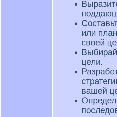
Выразите
поддающ
Составьт
или план
своей це
Выбирай
цели.
Разработ
стратеги
вашей ц
Определ
последо