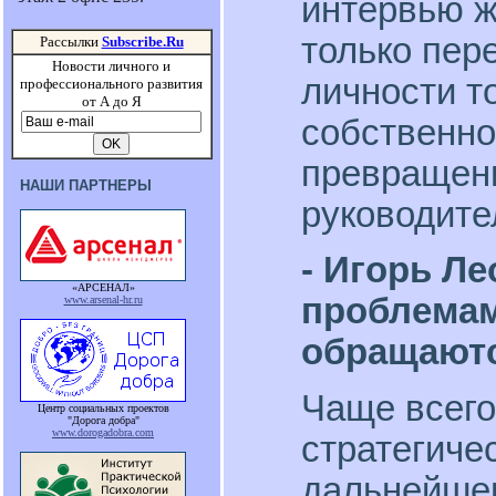
интервью ж
только пер
Рассылки
Subscribe.Ru
Новости личного и
личности т
профессионального развития
от А до Я
собственно
превращен
НАШИ ПАРТНЕРЫ
руководите
- Игорь Ле
«АРСЕНАЛ»
проблемам
www.arsenal-hr.ru
обращаютс
Чаще всего
Центр социальных проектов
"Дорога добра"
www.dorogadobra.com
стратегиче
дальнейшег