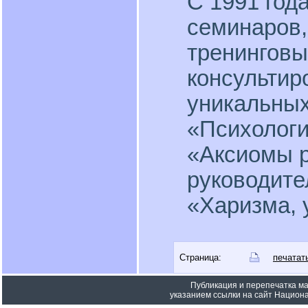
С 1991 год
семинаров,
тренинговы
консультир
уникальных
«Психологи
«Аксиомы р
руководите
«Харизма, 
Страница:
печатат
Публикация и перепечатка м
указанием ссылки на сайт Национа