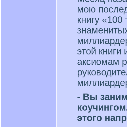
мою после
книгу «100
знаменитых
миллиардер
этой книги 
аксиомам р
руководите
миллиарде
- Вы зани
коучингом
этого нап