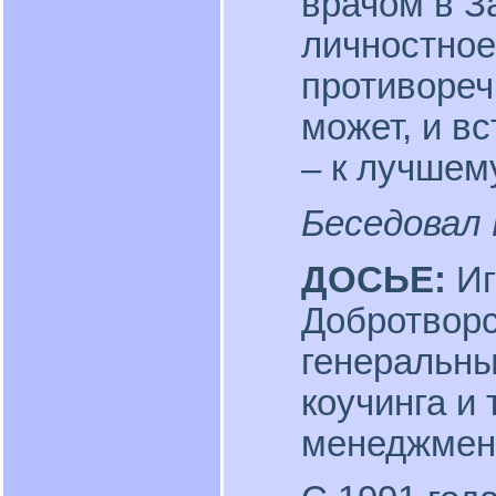
врачом в 
личностное
противореч
может, и в
– к лучше
Беседовал
ДОСЬЕ:
Иг
Добротворс
генеральны
коучинга и
менеджмент