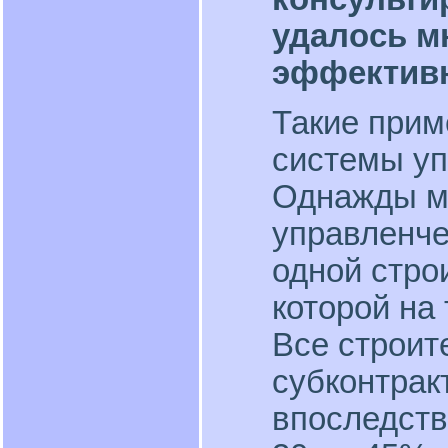
удалось м
эффектив
Такие прим
системы уп
Однажды м
управленч
одной стро
которой на
Все строит
субконтракт
впоследств