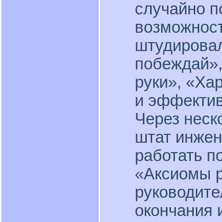
случайно 
возможност
штудировал
побеждай»,
руки», «Ха
и эффектив
Через неск
штат инжен
работать п
«Аксиомы р
руководите
окончания 