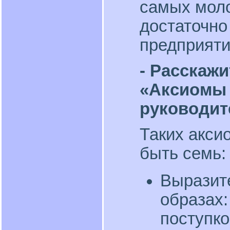
самых мол
достаточно
предприяти
- Расскаж
«Аксиомы 
руководи
Таких акси
быть семь:
Выразите
образах:
поступко