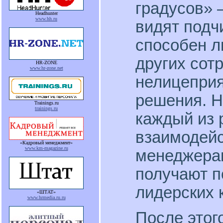
градусов» –
Headhunter
www.hh.ru
видят подч
способен л
других сот
HR-ZONE
www.hr-zone.net
нелицепри
решения. Н
Trainings.ru
trainings.ru
каждый из 
взаимодейс
«Кадровый менеджмент»
www.km-magazine.ru
менеджерам
получают 
лидерских 
«ШТАТ»
www.hrmedia.ru.ru
После этог