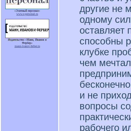
другие не 
«Элитный персонал»
www.e-personal.ru
одному сил
оставляет 
способны р
Издательство «Манн, Иванов и
Фербер»
mann-ivanov-ferber.ru
клубке проб
чем мечтали
предприним
бесконечно
и не прихо
вопросы со
практическ
рабочего и