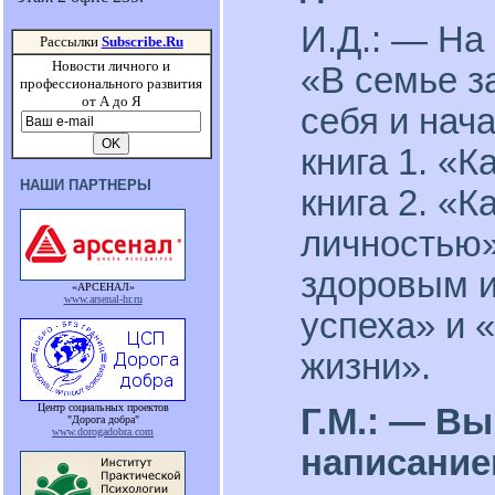
И.Д.: — На 
Рассылки
Subscribe.Ru
Новости личного и
«В семье з
профессионального развития
от А до Я
себя и нача
книга 1. «К
НАШИ ПАРТНЕРЫ
книга 2. «
личностью»;
здоровым и
«АРСЕНАЛ»
www.arsenal-hr.ru
успеха» и 
жизни».
Центр социальных проектов
Г.М.: — В
"Дорога добра"
www.dorogadobra.com
написание