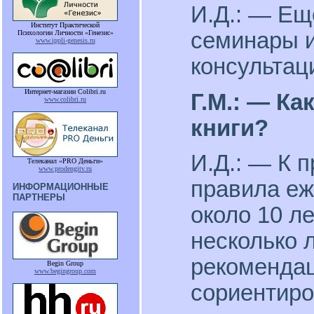
И.Д.: — Ещ
Институт Практической
семинары и
Психологии Личности «Генезис»
www.ippli-genesis.ru
консультац
Интернет-магазин Colibri.ru
Г.М.: — Ка
www.colibri.ru
книги?
И.Д.: — К 
Телеканал «PRO Деньги»
www.prodengitv.ru
правила еж
ИНФОРМАЦИОННЫЕ
ПАРТНЕРЫ
около 10 ле
несколько 
рекомендац
Begin Group
www.begingroup.com
сориентиро