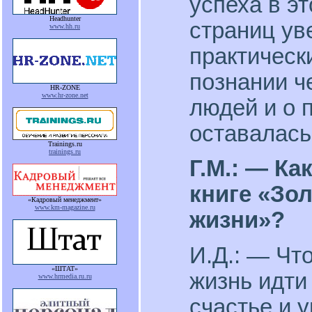
успеха в эт
Headhunter
страниц ув
www.hh.ru
практическ
познании ч
HR-ZONE
www.hr-zone.net
людей и о 
оставалась
Trainings.ru
trainings.ru
Г.М.: — К
книге «Зо
«Кадровый менеджмент»
www.km-magazine.ru
жизни»?
И.Д.: — Что
«ШТАТ»
жизнь идти
www.hrmedia.ru.ru
счастье и у