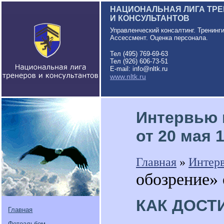
НАЦИОНАЛЬНАЯ ЛИГА ТР
И КОНСУЛЬТАНТОВ
Управленческий консалтинг. Тренинг
Ассессмент. Оценка персонала.
Тел (495) 769-69-63
Тел (926) 606-73-51
E-mail: info@nltk.ru
www.nltk.ru
Интервью 
от 20 мая 1
Главная
»
Интер
обозрение» 
КАК ДОСТ
Главная
Фотоальбом