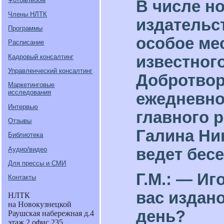
В числе н
Члены НЛТК
издательс
Программы
особое ме
Расписание
Кадровый консалтинг
известног
Управленческий консалтинг
Добротвор
Маркетинговые
исследования
ежедневно
Интервью
главного 
Отзывы
Галина Н
Библиотека
Аудио/видео
ведет бес
Для прессы и СМИ
Г.М.: — Иг
Контакты
вас издан
НЛТК
на Новокузнецкой
день?
Раушская набережная д.4
этаж 2 офис 235.