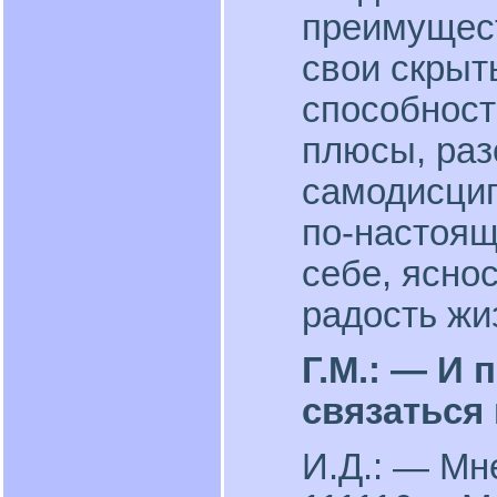
преимущест
свои скрыт
способност
плюсы, раз
самодисцип
по-настоящ
себе, ясно
радость жи
Г.М.: — И 
связаться
И.Д.: — Мн