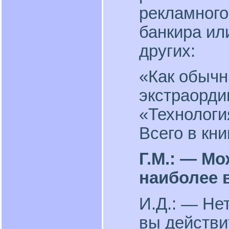
рекламного
банкира ил
других:
«Как обычн
экстраорди
«Технологи
Всего в кни
Г.М.: — Мо
наиболее 
И.Д.: — Нет
вы действи