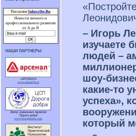
«Постройте
Рассылки
Subscribe.Ru
Леонидови
Новости личного и
профессионального развития
от А до Я
– Игорь Л
изучаете 
НАШИ ПАРТНЕРЫ
людей – а
миллионер
шоу-бизнес
«АРСЕНАЛ»
www.arsenal-hr.ru
какие-то 
успеха», к
вооружени
Центр социальных проектов
"Дорога добра"
www.dorogadobra.com
который м