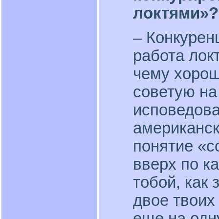
локтями»?
– Конкурен
работа лок
чему хорош
советую на
исповедова
американск
понятие «с
вверх по к
тобой, как
двое твоих
еще на одну