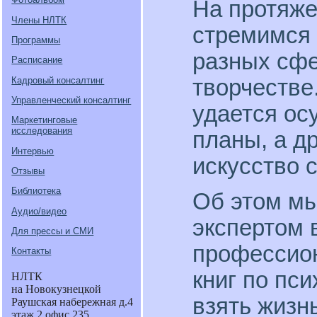
На протяже
Члены НЛТК
стремимся 
Программы
разных сфе
Расписание
Кадровый консалтинг
творчестве
Управленческий консалтинг
удается ос
Маркетинговые
исследования
планы, а д
Интервью
искусство 
Отзывы
Библиотека
Об этом мы
Аудио/видео
экспертом 
Для прессы и СМИ
профессион
Контакты
книг по пс
НЛТК
на Новокузнецкой
взять жизн
Раушская набережная д.4
этаж 2 офис 235.