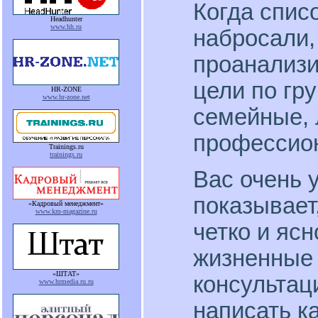
Когда спис
Headhunter
www.hh.ru
набросали,
проанализи
цели по гр
HR-ZONE
www.hr-zone.net
семейные, 
профессион
Trainings.ru
trainings.ru
Вас очень у
показывает
«Кадровый менеджмент»
www.km-magazine.ru
четко и яс
жизненные 
«ШТАТ»
консультац
www.hrmedia.ru.ru
написать к