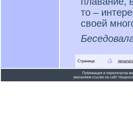
плавание, в
то – интер
своей мног
Беседовал
Страница:
печатат
Публикация и перепечатка м
указанием ссылки на сайт Национа