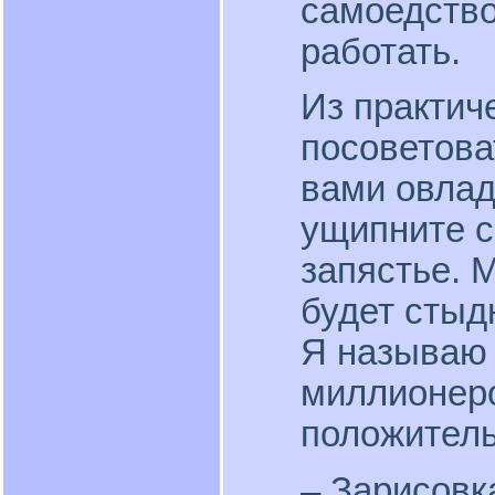
самоедство
работать.
Из практич
посоветова
вами овлад
ущипните с
запястье. 
будет стыд
Я называю 
миллионер
положител
– Зарисовк