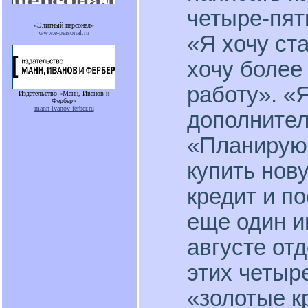
четыре-пят
«Элитный персонал»
www.e-personal.ru
«Я хочу ст
хочу боле
работу». «
Издательство «Манн, Иванов и
Фербер»
mann-ivanov-ferber.ru
дополнител
«Планирую 
купить нов
кредит и п
еще один и
августе от
этих четыр
«золотые к