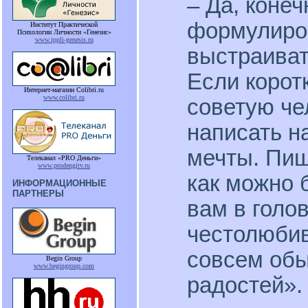
– Да, коне
формулиров
Институт Практической
Психологии Личности «Генезис»
www.ippli-genesis.ru
выстраиват
Если коротк
Интернет-магазин Colibri.ru
www.colibri.ru
советую че
написать н
мечты. Пиш
Телеканал «PRO Деньги»
www.prodengitv.ru
как можно 
ИНФОРМАЦИОННЫЕ
ПАРТНЕРЫ
вам в голо
честолюбив
совсем обы
Begin Group
www.begingroup.com
радостей».