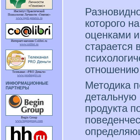
Разновидно
Институт Практической
Психологии Личности «Генезис»
www.ippli-genesis.ru
которого н
оценками и
Интернет-магазин Colibri.ru
старается 
www.colibri.ru
психологич
отношению 
Телеканал «PRO Деньги»
www.prodengitv.ru
Методика п
ИНФОРМАЦИОННЫЕ
ПАРТНЕРЫ
детальную
продукта п
поведенчес
Begin Group
www.begingroup.com
определяю