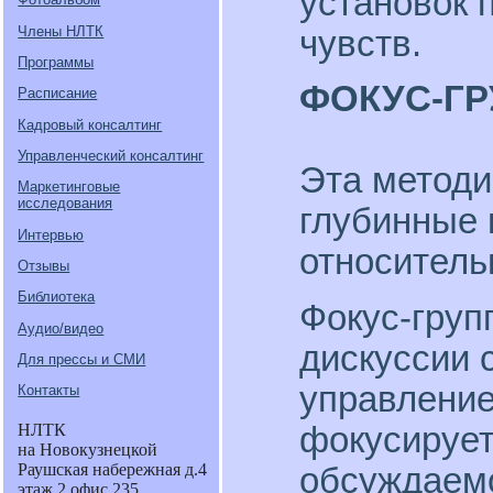
установок 
Члены НЛТК
чувств.
Программы
ФОКУС-Г
Расписание
Кадровый консалтинг
Управленческий консалтинг
Эта методи
Маркетинговые
исследования
глубинные 
Интервью
относитель
Отзывы
Библиотека
Фокус-груп
Аудио/видео
дискуссии 
Для прессы и СМИ
управление
Контакты
фокусирует
НЛТК
на Новокузнецкой
Раушская набережная д.4
обсуждаемо
этаж 2 офис 235.