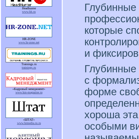
Глубинные 
Headhunter
www.hh.ru
профессио
которые с
контролиро
HR-ZONE
www.hr-zone.net
и фиксиров
Trainings.ru
Глубинные 
trainings.ru
с формализ
форме сво
«Кадровый менеджмент»
www.km-magazine.ru
определенн
хороша эта
«ШТАТ»
особыми ви
www.hrmedia.ru.ru
называемы