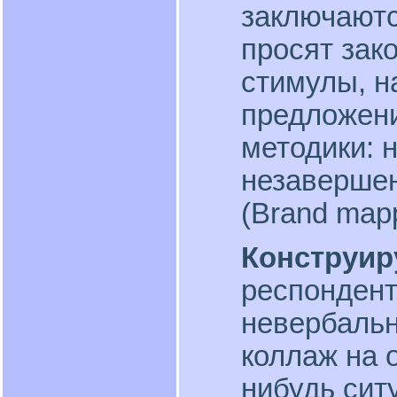
заключаютс
просят зак
стимулы, н
предложени
методики: 
незавершен
(Brand mapp
Конструир
респондент
невербальн
коллаж на 
нибудь сит