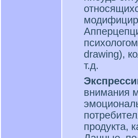
относящихс
модифицир
Апперцепци
психологом
drawing), 
т.д.
Экспресси
внимания м
эмоционал
потребител
продукта, к