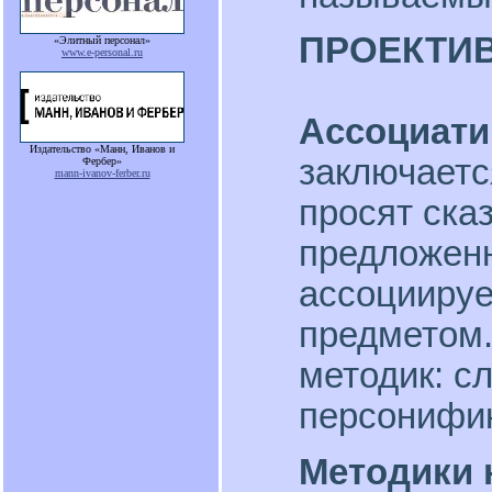
ПРОЕКТИ
«Элитный персонал»
www.e-personal.ru
Ассоциати
Издательство «Манн, Иванов и
заключаетс
Фербер»
mann-ivanov-ferber.ru
просят ска
предложенн
ассоциируе
предметом
методик: с
персонифика
Методики 