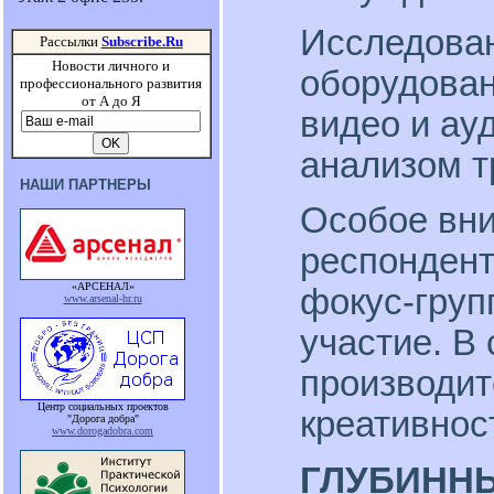
Исследован
Рассылки
Subscribe.Ru
Новости личного и
оборудова
профессионального развития
от А до Я
видео и ау
анализом т
НАШИ ПАРТНЕРЫ
Особое вни
респондент
«АРСЕНАЛ»
фокус-груп
www.arsenal-hr.ru
участие. В
производит
Центр социальных проектов
креативнос
"Дорога добра"
www.dorogadobra.com
ГЛУБИНН