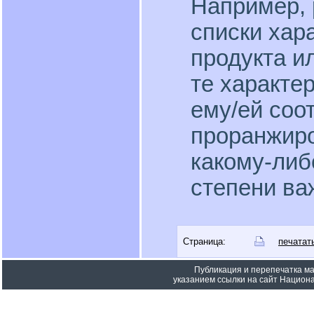
Например, 
списки хар
продукта и
те характе
ему/ей соо
проранжиро
какому-либ
степени ва
Страница:
печатат
Публикация и перепечатка м
указанием ссылки на сайт Национа