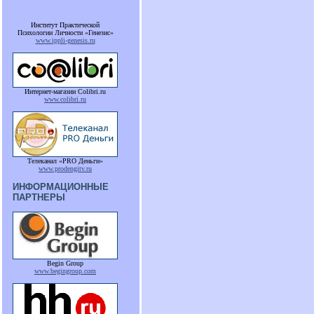
Институт Практической
Психологии Личности «Генезис»
www.ippli-genesis.ru
Интернет-магазин Colibri.ru
www.colibri.ru
Телеканал «PRO Деньги»
www.prodengitv.ru
ИНФОРМАЦИОННЫЕ
ПАРТНЕРЫ
Begin Group
www.begingroup.com