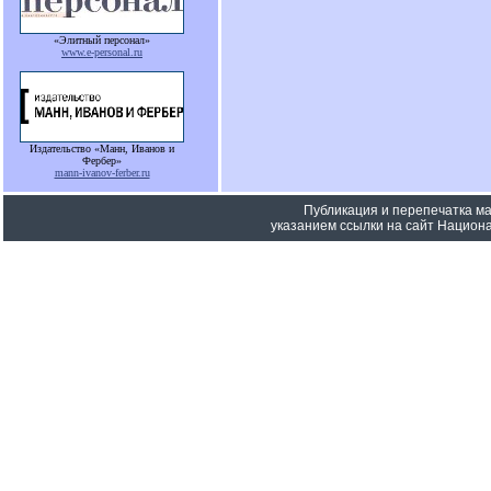
«Элитный персонал»
www.e-personal.ru
Издательство «Манн, Иванов и
Фербер»
mann-ivanov-ferber.ru
Публикация и перепечатка м
указанием ссылки на сайт Национа