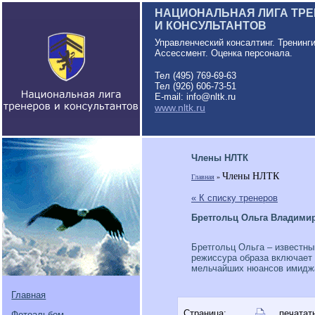
НАЦИОНАЛЬНАЯ ЛИГА ТР
И КОНСУЛЬТАНТОВ
Управленческий консалтинг. Тренинг
Ассессмент. Оценка персонала.
Тел (495) 769-69-63
Тел (926) 606-73-51
E-mail: info@nltk.ru
www.nltk.ru
Члены НЛТК
Члены НЛТК
Главная
»
« К списку тренеров
Бретгольц Ольга Владими
Бретгольц Ольга – известный
режиссура образа включает 
мельчайших нюансов имидж
Главная
Страница:
печатат
Фотоальбом