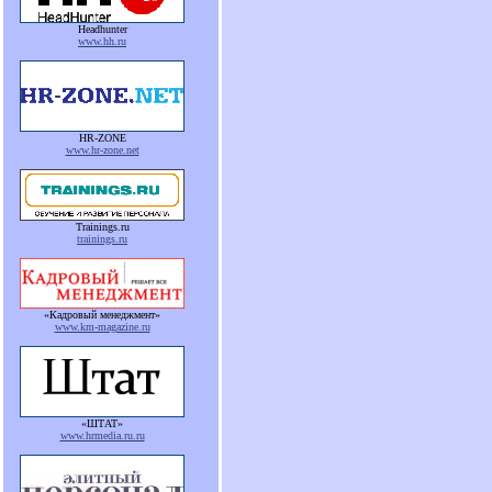
Headhunter
www.hh.ru
HR-ZONE
www.hr-zone.net
Trainings.ru
trainings.ru
«Кадровый менеджмент»
www.km-magazine.ru
«ШТАТ»
www.hrmedia.ru.ru