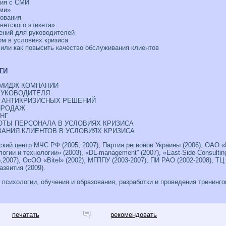
вия с СМИ
ми»
зования
ветского этикета»
ений для руководителей
м в условиях кризиса
 или как повысить качество обслуживания клиентов
ГИ
ИМИДЖ КОМПАНИИ
РУКОВОДИТЕЛЯ
Я АНТИКРИЗИСНЫХ РЕШЕНИЙ
ПРОДАЖ
НГ
ОТЫ ПЕРСОНАЛА В УСЛОВИЯХ КРИЗИСА
АНИЯ КЛИЕНТОВ В УСЛОВИЯХ КРИЗИСА
кий центр МЧС РФ (2005, 2007), Партия регионов Украины (2006), ОАО «
гии и технологии» (2003), «DL-management” (2007), «East-Side-Consulting
2007), ОсОО «Bitel» (2002), МГППУ (2003-2007), ПИ РАО (2002-2008), ТЦ 
азвития (2009).
психологии, обучения и образования, разработки и проведения тренингов
печатать
рекомендовать