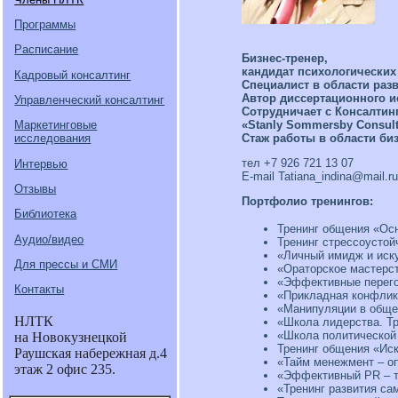
Программы
Расписание
Бизнес-тренер,
кандидат психологических 
Кадровый консалтинг
Специалист в области раз
Автор диссертационного и
Управленческий консалтинг
Cотрудничает с Консалтинг
«Stanly Sommersby Consult
Маркетинговые
Стаж работы в области биз
исследования
тел +7 926 721 13 07
Интервью
Е-mail Tatiana_indina@mail.ru
Отзывы
Портфолио тренингов:
Библиотека
Тренинг общения «Ос
Аудио/видео
Тренинг стрессоустой
«Личный имидж и иск
Для прессы и СМИ
«Ораторское мастерст
«Эффективные перего
Контакты
«Прикладная конфлик
«Манипуляции в общен
НЛТК
«Школа лидерства. Тр
«Школа политической 
на Новокузнецкой
Тренинг общения «Ис
Раушская набережная д.4
«Тайм менежмент – о
этаж 2 офис 235.
«Эффективный PR – т
«Тренинг развития са