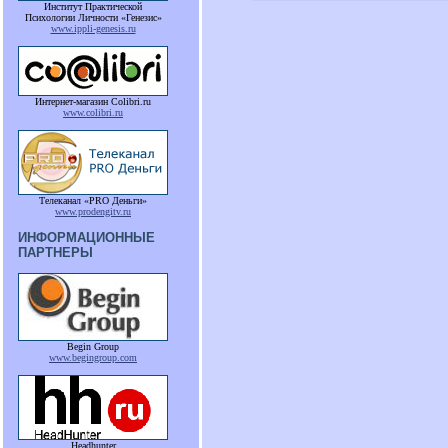
Институт Практической
Психологии Личности «Генезис»
www.ippli-genesis.ru
Интернет-магазин Colibri.ru
www.colibri.ru
Телеканал «PRO Деньги»
www.prodengitv.ru
ИНФОРМАЦИОННЫЕ
ПАРТНЕРЫ
Begin Group
www.begingroup.com
Headhunter