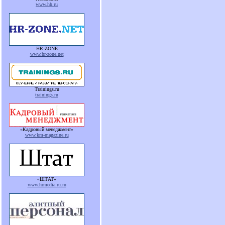
www.hh.ru
HR-ZONE
www.hr-zone.net
Trainings.ru
trainings.ru
«Кадровый менеджмент»
www.km-magazine.ru
«ШТАТ»
www.hrmedia.ru.ru