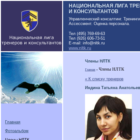
НАЦИОНАЛЬНАЯ ЛИГА ТР
И КОНСУЛЬТАНТОВ
Управленческий консалтинг. Тренинг
Ассессмент. Оценка персонала.
Тел (495) 769-69-63
Тел (926) 606-73-51
E-mail: info@nltk.ru
www.nltk.ru
Члены НЛТК
Члены НЛТК
Главная
»
« К списку тренеров
Индина Татьяна Анатолье
Главная
Фотоальбом
Члены НЛТК