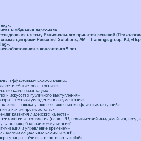
наук,
вития и обучения персонала.
сследования на тему Рационального принятия решений (Психологич
овыми центрами Personnel Solutions, AMT- Trainings group, КЦ «Пе
ing».
нес-образования и консалтинга 5 лет.
новы эффективных коммуникаций»
чивости «Антистресс–тренинг»
усство самопрезентации».
во и искусство публичного выступления»
воры – техники убеждения и аргументации»
тология – навыки успешного решения конфликтных ситуаций»
ии и как им противостоять»
енинг развития лидерских качеств»
психологии и технологии (полит PR, политический имиджмейкинг, предв
кусство невербальной коммуникации”
птимизация и управление временем»
ехнологии социальных коммуникаций»
морегуляции. «Учитесь властвовать собой»