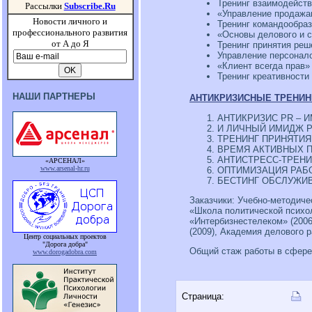
Тренинг взаимодейст
Рассылки
Subscribe.Ru
«Управление продажа
Новости личного и
Тренинг командообра
профессионального развития
«Основы делового и с
от А до Я
Тренинг принятия реш
Управление персонало
«Клиент всегда прав»
Тренинг креативности
НАШИ ПАРТНЕРЫ
АНТИКРИЗИСНЫЕ ТРЕНИН
АНТИКРИЗИС PR – 
И ЛИЧНЫЙ ИМИДЖ 
ТРЕНИНГ ПРИНЯТИ
ВРЕМЯ АКТИВНЫХ 
АНТИСТРЕСС-ТРЕНИ
«АРСЕНАЛ»
www.arsenal-hr.ru
ОПТИМИЗАЦИЯ РАБ
БЕСТИНГ ОБСЛУЖИВ
Заказчики: Учебно-методичес
«Школа политической психоло
«Интербизнестелеком» (2006,
(2009), Академия делового р
Центр социальных проектов
"Дорога добра"
Общий стаж работы в сфере 
www.dorogadobra.com
Страница: