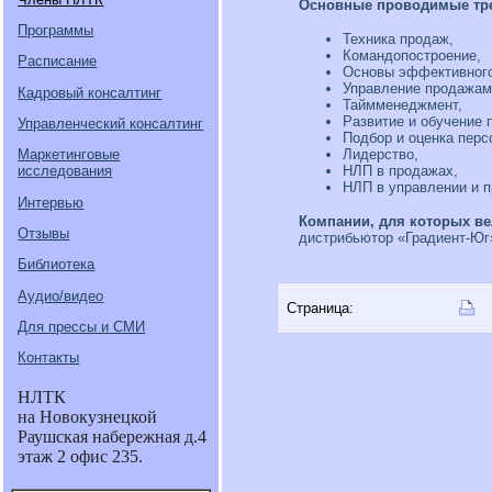
Основные проводимые тре
Программы
Техника продаж,
Командопостроение,
Расписание
Основы эффективного
Управление продажам
Кадровый консалтинг
Таймменеджмент,
Развитие и обучение 
Управленческий консалтинг
Подбор и оценка перс
Лидерство,
Маркетинговые
НЛП в продажах,
исследования
НЛП в управлении и п
Интервью
Компании, для которых ве
Отзывы
дистрибьютор «Градиент-Юг»
Библиотека
Аудио/видео
Страница:
Для прессы и СМИ
Контакты
НЛТК
на Новокузнецкой
Раушская набережная д.4
этаж 2 офис 235.