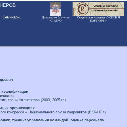
ЕНЕРОВ
и. Семинары.
Детективное Агентство
Юридическая компания «УСКОВ И
«СТАТУС»
ПАРТНЕРЫ»
адьевич
е квалификации
ическое
к, тренинги тренеров (2003, 2005 гг.)
ьных организациях
ого конгресса – Национального союза кадровиков (ВКК-НСК)
родаж, тренинг управления командой, оценка персонала