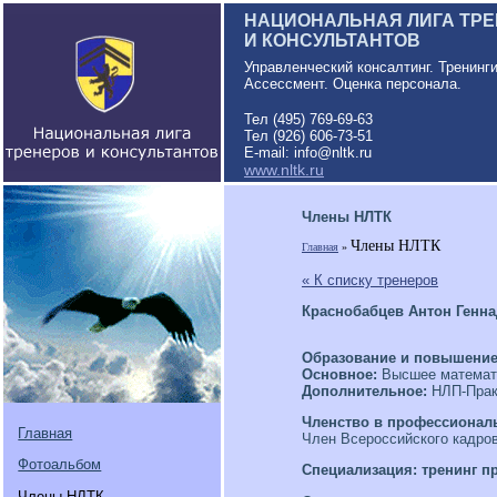
НАЦИОНАЛЬНАЯ ЛИГА ТР
И КОНСУЛЬТАНТОВ
Управленческий консалтинг. Тренинг
Ассессмент. Оценка персонала.
Тел (495) 769-69-63
Тел (926) 606-73-51
E-mail: info@nltk.ru
www.nltk.ru
Члены НЛТК
Члены НЛТК
Главная
»
« К списку тренеров
Краснобабцев Антон Генн
Образование и повышени
Основное:
Высшее математ
Дополнительное:
НЛП-Практи
Членство в профессионал
Главная
Член Всероссийского кадров
Фотоальбом
Специализация: тренинг п
Члены НЛТК