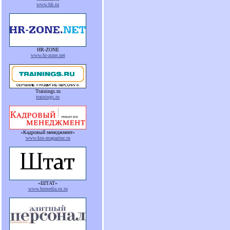
www.hh.ru
HR-ZONE
www.hr-zone.net
Trainings.ru
trainings.ru
«Кадровый менеджмент»
www.km-magazine.ru
«ШТАТ»
www.hrmedia.ru.ru