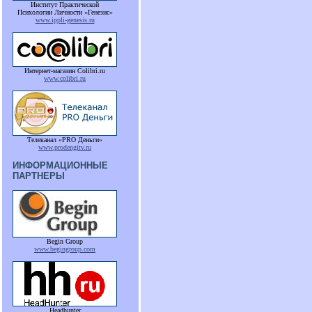
Институт Практической
Психологии Личности «Генезис»
www.ippli-genesis.ru
Интернет-магазин Colibri.ru
www.colibri.ru
Телеканал «PRO Деньги»
www.prodengitv.ru
ИНФОРМАЦИОННЫЕ
ПАРТНЕРЫ
Begin Group
www.begingroup.com
Headhunter