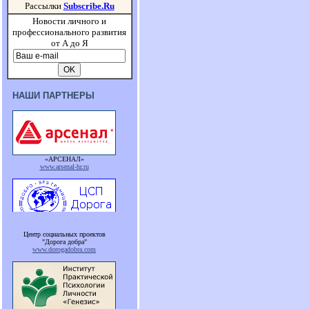
Рассылки
Subscribe.Ru
Новости личного и
профессионального развития
от А до Я
НАШИ ПАРТНЕРЫ
«АРСЕНАЛ»
www.arsenal-hr.ru
Центр социальных проектов
"Дорога добра"
www.dorogadobra.com