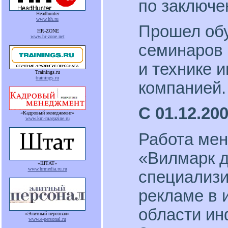
по заключе
Headhunter
www.hh.ru
Прошел обу
HR-ZONE
www.hr-zone.net
семинаров 
и технике 
Trainings.ru
trainings.ru
компанией.
С 01.12.200
«Кадровый менеджмент»
www.km-magazine.ru
Работа мен
«Вилмарк д
«ШТАТ»
www.hrmedia.ru.ru
специализи
рекламе в 
области ин
«Элитный персонал»
www.e-personal.ru