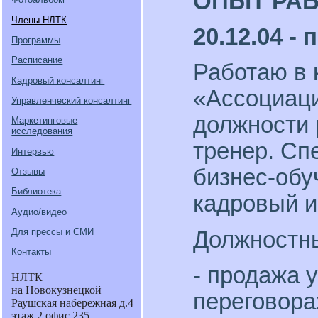
ОПЫТ РА
Члены НЛТК
20.12.04 -
Программы
Расписание
Работаю в 
Кадровый консалтинг
«Ассоциаци
Управленческий консалтинг
должности 
Маркетинговые
исследования
тренер. Сп
Интервью
бизнес-обу
Отзывы
Библиотека
кадровый и
Аудио/видео
Для прессы и СМИ
Должностны
Контакты
- продажа у
НЛТК
на Новокузнецкой
переговора
Раушская набережная д.4
этаж 2 офис 235.