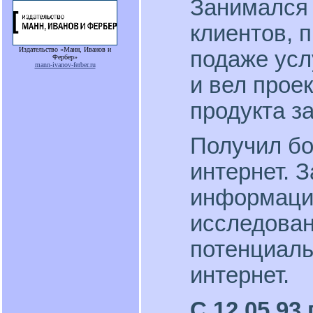
Занимался 
клиентов, 
Издательство «Манн, Иванов и
подаже усл
Фербер»
mann-ivanov-ferber.ru
и вел проек
продукта за
Получил бо
интернет. 
информации
исследован
потенциал
интернет.
С 12.05.93 