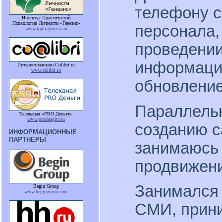
телефону с
Институт Практической
Психологии Личности «Генезис»
персонала, 
www.ippli-genesis.ru
проведени
информации
Интернет-магазин Colibri.ru
www.colibri.ru
обновление
Параллельн
Телеканал «PRO Деньги»
www.prodengitv.ru
созданию с
ИНФОРМАЦИОННЫЕ
ПАРТНЕРЫ
занимаюсь
продвижени
Занимался 
Begin Group
www.begingroup.com
СМИ, прини