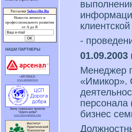
выполнению
Рассылки
Subscribe.Ru
информации
Новости личного и
профессионального развития
клиентской
от А до Я
- проведен
НАШИ ПАРТНЕРЫ
01.09.2003 
Менеджер п
«АРСЕНАЛ»
«Имикор».
www.arsenal-hr.ru
деятельнос
персонала 
Центр социальных проектов
бизнес сем
"Дорога добра"
www.dorogadobra.com
Должностны