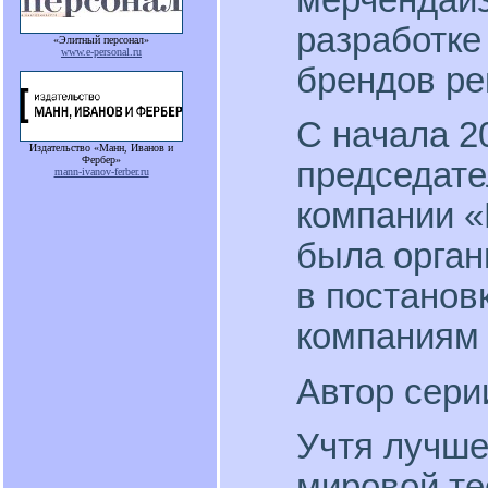
разработке
«Элитный персонал»
www.e-personal.ru
брендов ре
С начала 2
Издательство «Манн, Иванов и
Фербер»
председате
mann-ivanov-ferber.ru
компании «
была орган
в постанов
компаниям 
Автор сери
Учтя лучш
мировой те