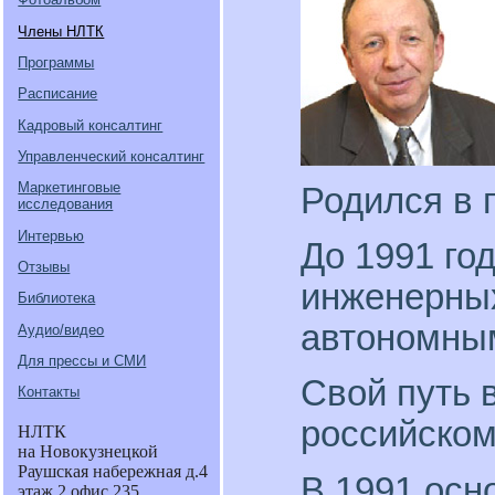
Члены НЛТК
Программы
Расписание
Кадровый консалтинг
Управленческий консалтинг
Маркетинговые
Родился в г
исследования
Интервью
До 1991 го
Отзывы
инженерных
Библиотека
автономны
Аудио/видео
Для прессы и СМИ
Свой путь 
Контакты
российском
НЛТК
на Новокузнецкой
Раушская набережная д.4
В 1991 осн
этаж 2 офис 235.