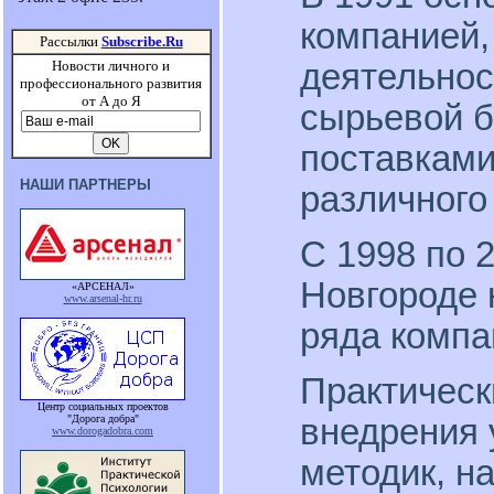
компанией,
Рассылки
Subscribe.Ru
деятельнос
Новости личного и
профессионального развития
от А до Я
сырьевой б
поставками
НАШИ ПАРТНЕРЫ
различного
С 1998 по 
Новгороде 
«АРСЕНАЛ»
www.arsenal-hr.ru
ряда компа
Практическ
Центр социальных проектов
"Дорога добра"
внедрения 
www.dorogadobra.com
методик, н