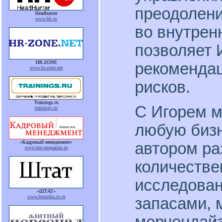
преодолени
Headhunter
www.hh.ru
во внутрен
позволяет 
HR-ZONE
рекомендац
www.hr-zone.net
рисков.
Trainings.ru
С Игорем м
trainings.ru
любую бизн
«Кадровый менеджмент»
автором ра
www.km-magazine.ru
количестве
исследован
«ШТАТ»
www.hrmedia.ru.ru
запасами, 
мерчендайз