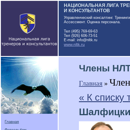
НАЦИОНАЛЬНАЯ ЛИГА ТР
И КОНСУЛЬТАНТОВ
Управленческий консалтинг. Тренинг
Ассессмент. Оценка персонала.
Тел (495) 769-69-63
Тел (926) 606-73-51
E-mail: info@nltk.ru
www.nltk.ru
Члены НЛ
Чле
Главная
»
« К списку
Шалфицки
Главная
Фотоальбом