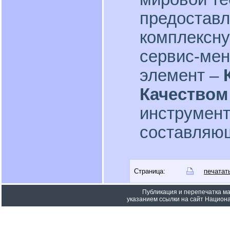
предоставл
комплексну
сервис-мен
элемент –
Качеством
инструмент
составляющ
Страница:
печатат
Публикация и перепечатка м
указанием ссылки на сайт Национа