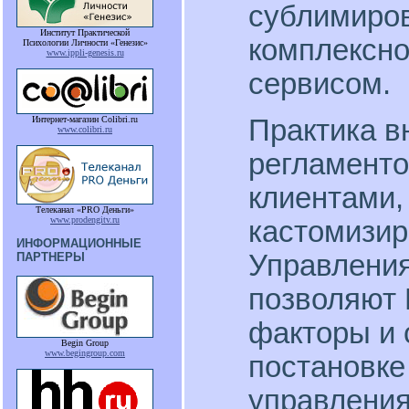
сублимиров
Институт Практической
комплексно
Психологии Личности «Генезис»
www.ippli-genesis.ru
сервисом.
Практика в
Интернет-магазин Colibri.ru
www.colibri.ru
регламенто
клиентами,
Телеканал «PRO Деньги»
www.prodengitv.ru
кастомизир
ИНФОРМАЦИОННЫЕ
Управления
ПАРТНЕРЫ
позволяют 
факторы и 
Begin Group
www.begingroup.com
постановке
управления