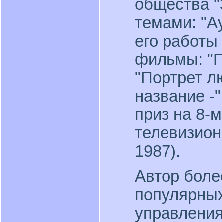
общества "
темами: "Ау
его работы
фильмы: "П
"Портрет л
название -
приз на 8-
телевизио
1987).
Автор боле
популярных
управления