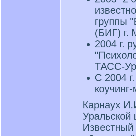
известно
группы "
(БИГ) г.
2004 г. 
"Психоло
ТАСС-У
С 2004 г
коучинг-
Карнаух И.
Уральской 
Известный г