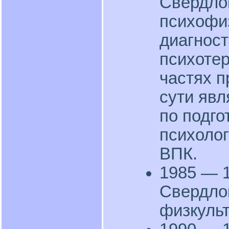
Свердлов
психофиз
диагност
психоте
частях п
сути яв
по подго
психоло
ВПК.
1985 — 1
Свердлов
физкульт