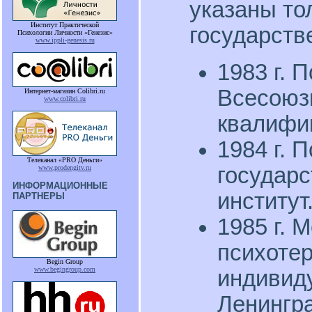
указаны то
Институт Практической
государств
Психологии Личности «Генезис»
www.ippli-genesis.ru
1983 г. 
Всесоюз
Интернет-магазин Colibri.ru
www.colibri.ru
квалифи
1984 г. 
Телеканал «PRO Деньги»
государ
www.prodengitv.ru
ИНФОРМАЦИОННЫЕ
институт
ПАРТНЕРЫ
1985 г. 
психотер
Begin Group
www.begingroup.com
индивиду
Ленингр