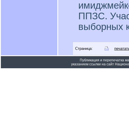
имиджмейк
ППЗС. Учас
выборных к
Страница:
печатат
Публикация и перепечатка м
указанием ссылки на сайт Национа