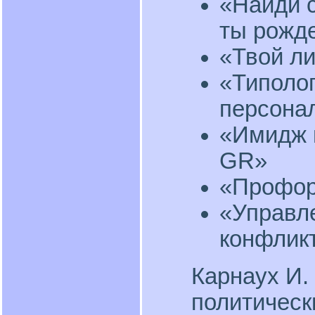
«Найди с
ты рожд
«Твой ли
«Типоло
персона
«Имидж 
GR»
«Профор
«Управл
конфлик
Карнаух И.
политическ