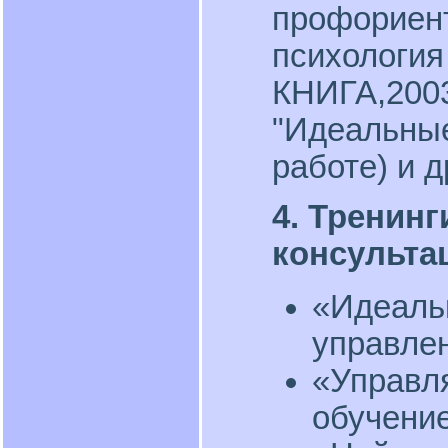
профориент
психология
КНИГА,2003,
"Идеальные
работе) и д
4. Тренинг
консульта
«Идеаль
управле
«Управл
обучени