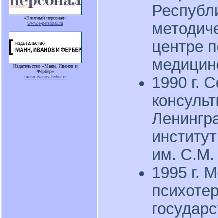
Республ
«Элитный персонал»
методич
www.e-personal.ru
центре п
медицинс
Издательство «Манн, Иванов и
Фербер»
1990 г. 
mann-ivanov-ferber.ru
консульт
Ленингр
институ
им. С.М.
1995 г. 
психоте
государ