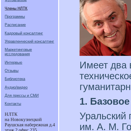
Члены НЛТК
Программы
Расписание
Кадровый консалтинг
Управленческий консалтинг
Маркетинговые
исследования
Имеет два 
Интервью
Отзывы
техническо
Библиотека
гуманитарн
Аудио/видео
Для прессы и СМИ
1. Базовое
Контакты
Уральский 
НЛТК
на Новокузнецкой
им. А. М. Г
Раушская набережная д.4
этаж 2 офис 235.