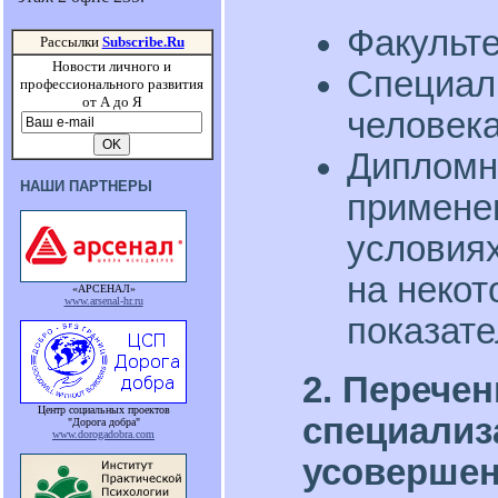
Факульт
Рассылки
Subscribe.Ru
Новости личного и
Специал
профессионального развития
от А до Я
человек
Дипломн
НАШИ ПАРТНЕРЫ
применен
условиях
на неко
«АРСЕНАЛ»
www.arsenal-hr.ru
показате
2. Перече
Центр социальных проектов
специализ
"Дорога добра"
www.dorogadobra.com
усовершен