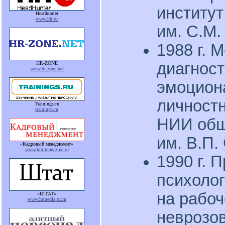
институ
Headhunter
www.hh.ru
им. С.М.
1988 г. 
диагност
HR-ZONE
www.hr-zone.net
эмоцион
личност
Trainings.ru
trainings.ru
НИИ общ
им. В.П.
«Кадровый менеджмент»
www.km-magazine.ru
1990 г. 
психолог
на рабоч
«ШТАТ»
www.hrmedia.ru.ru
неврозов