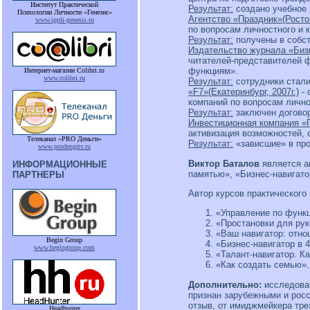
Институт Практической
Результат:
создано учебное 
Психологии Личности «Генезис»
Агентство «Праздник»(Ростов
www.ippli-genesis.ru
по вопросам личностного и 
Результат:
получены в собст
Издательство журнала «Бизн
читателей-представителей ф
функциям».
Интернет-магазин Colibri.ru
www.colibri.ru
Результат:
сотрудники стали
«F7»(Екатеринбург, 2007г.)
- 
компаний по вопросам лично
Результат:
заключен договор
Инвестиционная компания «Г
активизация возможностей, 
Телеканал «PRO Деньги»
Результат:
«зависшие» в про
www.prodengitv.ru
Виктор Баталов
является а
ИНФОРМАЦИОННЫЕ
памятью», «Бизнес-навигато
ПАРТНЕРЫ
Автор курсов практического
«Управление по функц
«Простановки для рук
«Ваш навигатор: отно
Begin Group
«Бизнес-навигатор в 
www.begingroup.com
«Талант-навигатор. К
«Как создать семью».
Дополнительно:
исследоват
признан зарубежными и рос
отзыв, от имиджмейкера тр
Headhunter