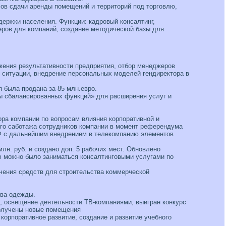
сов сдачи аренды помещений и территорий под торговлю,
держки населения. Функции: кадровый консалтинг,
еров для компаний, создание методической базы для
жения результативности предприятия, отбор менеджеров
 ситуации, внедрение персональных моделей гендиректора в
я была продана за 85 млн.евро.
мы сбалансированных функций» для расширения услуг и
ора компании по вопросам влияния корпоративной и
ого саботажа сотрудников компании в момент референдума
РФ с дальнейшим внедрением в телекомпанию элементов
лн. руб. и создано доп. 5 рабочих мест. Обновлено
ю можно было заниматься консалтинговыми услугами по
ечения средств для строительства коммерческой
ива одежды.
, освещение деятельности ТВ-компаниями, выигран конкурс
получены новые помещения
корпоративное развитие, создание и развитие учебного