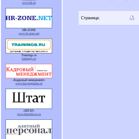
www.hh.ru
Страница:
HR-ZONE
www.hr-zone.net
Trainings.ru
trainings.ru
«Кадровый менеджмент»
www.km-magazine.ru
«ШТАТ»
www.hrmedia.ru.ru