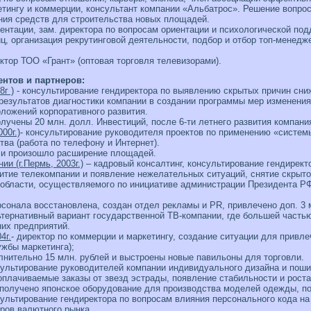
кетингу и коммерции, консультант компании «Альбатрос». Решение вопро
ния средств для строительства новых площадей.
иентации, зам. директора по вопросам ориентации и психологической под
ц, организация рекрутинговой деятельности, подбор и отбор топ-менедж
ектор ТОО «Грант» (оптовая торговля телевизорами).
нтов и партнеров:
г )
- консультирование гендиректора по выявлению скрытых причин сни
результатов диагностики компании в создании программы мер изменения
ложений корпоративного развития.
лучены 20 млн. долл. Инвестиций, после 6-ти летнего развития компани
00г.)
- консультирование руководителя проектов по применению «систе
тва (работа по телефону и Интернет).
 и произошло расширение площадей.
и (г.Пермь, 2003г.)
– кадровый консалтинг, консультирование гендирект
итие телекомпании и появление нежелательных ситуаций, снятие скрыт
 области, осуществляемого по инициативе администрации Президента 
сонала восстановлена, создан отдел рекламы и PR, привлечено доп. 3 м
тернативный вариант государственной ТВ-компании, где большей часть
их предприятий.
4г.
- директор по коммерции и маркетингу, создание ситуации для привл
жбы маркетинга);
нительно 15 млн. рублей и выстроены новые павильоны для торговли.
сультирование руководителей компании индивидуального дизайна и пош
плачиваемые заказы от звезд эстрады, появление стабильности и роста
 получено японское оборудование для производства моделей одежды, 
сультирование гендиректора по вопросам влияния персонального кода на 
еров валютного рынка.