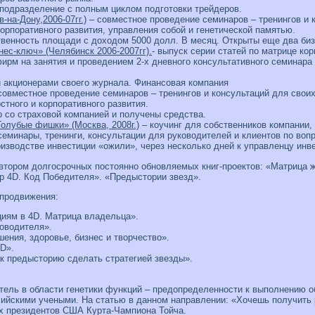
подразделение с полным циклом подготовки трейдеров.
-на-Дону,2006-07гг.)
– совместное проведение семинаров – тренингов и 
корпоративного развития, управления собой и генетической памятью.
венность площади с доходом 5000 долл. В месяц. Открыты еще два биз
ес-ключ» (Челябинск 2006-2007гг).
- выпуск серии статей по матрице к
ирм на занятия и проведением 2-х дневного консультативного семинара
 акционерами своего журнала. Финансовая компания
совместное проведение семинаров – тренингов и консультаций для своих
стного и корпоративного развития.
 со страховой компанией и получены средства.
олубые фишки» (Москва, 2008г.)
– коучинг для собственников компании, 
семинары, тренинги, консультации для руководителей и клиентов по во
изводстве инвестиции «ожили», через несколько дней к управленцу инве
втором долгосрочных постоянно обновляемых книг-проектов: «Матрица жи
р 4D. Код Победителя». «Предыстории звезд».
 продвижения:
иям в 4D. Матрица владельца».
оводителя».
шения, здоровье, бизнес и творчество».
4D».
ак предысторию сделать стратегией звезды».
ель в области генетики функций – предопределенности к выполнению о
сийскими учеными. На статью в данном направлении: «Хочешь получить
ех президентов США Курта-Чампиона Тойча.