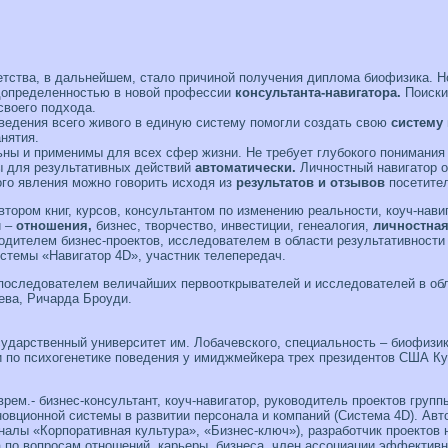
тства, в дальнейшем, стало причиной получения диплома биофизика. Н
едопределенностью в новой профессии
консультанта-навигатора.
Поиски
своего подхода.
ведения всего живого в единую систему помогли создать свою
систему
нятия.
ны и применимы для всех сфер жизни. Не требует глубокого понимания
ы для результативных действий
автоматически.
Личностный навигатор о
го явления можно говорить исходя из
результатов и отзывов
посетител
тором книг, курсов, консультантом по изменению реальности, коуч-нави
й –
отношения,
бизнес, творчество, инвестиции, генеалогия,
личностная
дителем бизнес-проектов, исследователем в области результативности 
стемы «Навигатор 4D», участник телепередач.
последователем величайших первооткрывателей и исследователей в обла
ева, Ричарда Броуди.
сударственный университет им. Лобачевского, специальность – биофизик
и по психогенетике поведения у имиджмейкера трех президентов США Ку
 врем.- бизнес-консультант, коуч-навигатор, руководитель проектов груп
новционной системы в развитии персонала и компаний (Система 4D). Авт
рналы «Корпоративная культура», «Бизнес-ключ»), разработчик проектов
а по вопросам отношений, карьеры, бизнеса, член ассоциации эффективн