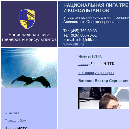
НАЦИОНАЛЬНАЯ ЛИГА ТР
И КОНСУЛЬТАНТОВ
Управленческий консалтинг. Тренинг
Ассессмент. Оценка персонала.
Тел (495) 769-69-63
Тел (926) 606-73-51
E-mail: info@nltk.ru
www.nltk.ru
Члены НЛТК
Члены НЛТК
Главная
»
« К списку тренеров
Баталов Виктор Сергеевич
Главная
Фотоальбом
Члены НЛТК