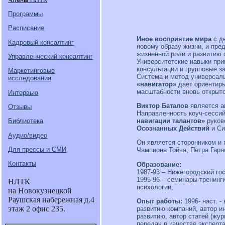
Программы
Расписание
Иное восприятие мира
с де
Кадровый консалтинг
новому образу жизни, и пр
жизненной роли и развитию 
Управленческий консалтинг
Университетские навыки при
консультации и групповые за
Маркетинговые
Система и метод универсаль
исследования
«навигатор»
дает ориентир
масштабности вновь открыто
Интервью
Виктор Баталов
является ав
Отзывы
Направленность коуч-сесси
навигации талантов»
руково
Библиотека
Осознанных Действий
и Си
Аудио/видео
Он является сторонником и 
Для прессы и СМИ
Чампиона Тойча, Петра Гаря
Контакты
Образование:
1987-93 – Нижегородский го
1995-96 – семинары-тренинг
НЛТК
психологии,
на Новокузнецкой
Раушская набережная д.4
Опыт работы:
1996- наст. -
этаж 2 офис 235.
развитию компаний, автор и
развитию, автор статей (жу
передач в качестве эксперт