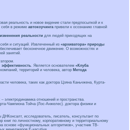
овая реальность и новое видение стали предпосылкой и к
 себя в режиме
автокоучинга
привели к осознанию главной
 изменения реальности
для людей приходящих на
 себя и ситуаций. Извлеченный из
«архиватора» природы
беспечивает бесконечное движение. О возможностях и
ей занятий.
гатором.
 эффективность
. Является основателем
«Клуба
компаний, территорий и человека, автор
Метода
сти человека, таких как доктора Цзяна Каньчжена, Курта-
 – электродинамика отношений и пространства.
рта-Чампиона Тойча (Лос-Анжелес). доктора физики и
пы ДНКонсалт, исследователь, писатель, консультант по
ор книг по личностному, корпоративному и территориальному
 на основе «функциональных алгоритмов», участник ТВ-
ых менеджеров E-xecutive.