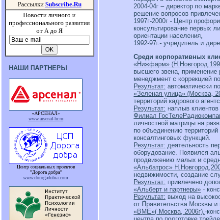
Рассылки
Subscribe.Ru
2004-04г – директор по мар
решение вопросов привлече
Новости личного и
1997г-2000г - Центр профор
профессионального развития
консультирование первых ли
от А до Я
ориентации населения,
1992-97г.- учредитель и дир
Среди корпоративных клие
«Нижфарм» (Н.Новгород.1998
НАШИ ПАРТНЕРЫ
высшего звена, применение 
менеджмент с коррекцией по
Результат:
автоматически по
«Зеленая улица» (Москва, 20
территорий кадрового агентс
Результат:
наплыв клиентов
«АРСЕНАЛ»
Филиал ГосТелеРадиокомпани
www.arsenal-hr.ru
личностной матрицы на разв
по объединению территорий
консалтинговых функций.
Результат:
деятельность пер
оборудование. Появился аль
продвижению малых и средн
«Альбатрос» Н.Новгород,200
Центр социальных проектов
"Дорога добра"
недвижимости, создание слу
www.dorogadobra.com
Результат:
привлечено допол
«Альберт и партнеры»
- кон
Результат:
выход на высокоо
от Правительства Москвы и
«ВМЕ»( Москва, 2006г).
-кон
центра по подготовке трейд