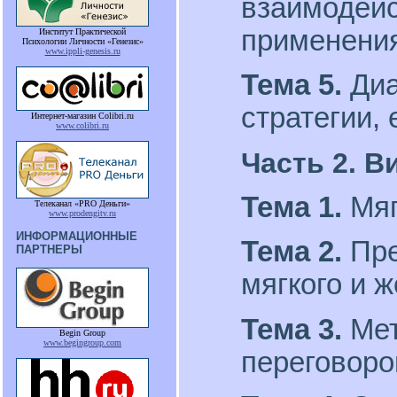
взаимодейс
применени
Институт Практической
Психологии Личности «Генезис»
www.ippli-genesis.ru
Тема 5.
Диа
стратегии,
Интернет-магазин Colibri.ru
www.colibri.ru
Часть 2.
В
Тема 1.
Мяг
Телеканал «PRO Деньги»
www.prodengitv.ru
ИНФОРМАЦИОННЫЕ
Тема 2.
Пре
ПАРТНЕРЫ
мягкого и 
Тема 3.
Мет
Begin Group
www.begingroup.com
переговоро