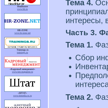
Тема 4.
Ос
Headhunter
принципиа
www.hh.ru
интересы, 
Часть 3. Ф
HR-ZONE
www.hr-zone.net
Тема 1.
Фаз
Trainings.ru
trainings.ru
Сбор ин
Инвентар
«Кадровый менеджмент»
www.km-magazine.ru
Предпол
интереса
«ШТАТ»
Тема 2.
Фаз
www.hrmedia.ru.ru