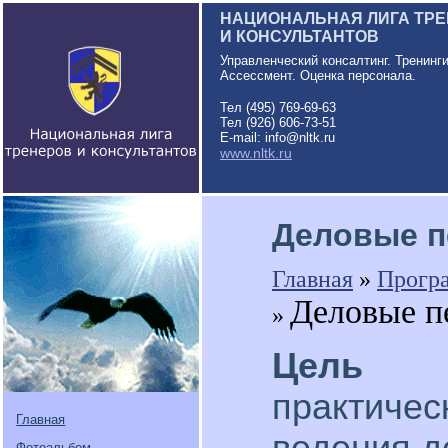
НАЦИОНАЛЬНАЯ ЛИГА ТР
И КОНСУЛЬТАНТОВ
Управленческий консалтинг. Тренинг
Ассессмент. Оценка персонала.
Тел (495) 769-69-63
Тел (926) 606-73-51
E-mail: info@nltk.ru
www.nltk.ru
Деловые п
Главная
»
Прогр
Деловые п
»
Цель 
практиче
Главная
ведения д
Фотоальбом