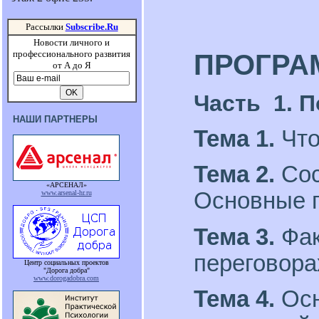
Рассылки
Subscribe.Ru
Новости личного и
профессионального развития
ПРОГРА
от А до Я
Часть 1.
П
НАШИ ПАРТНЕРЫ
Тема 1.
Что
Тема 2.
Сос
«АРСЕНАЛ»
Основные п
www.arsenal-hr.ru
Тема 3.
Фак
переговора
Центр социальных проектов
"Дорога добра"
www.dorogadobra.com
Тема 4.
Осн