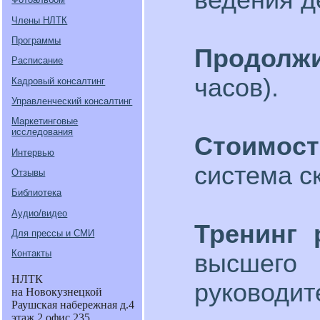
Члены НЛТК
Программы
Продолж
Расписание
часов).
Кадровый консалтинг
Управленческий консалтинг
Маркетинговые
исследования
Стоимос
Интервью
система с
Отзывы
Библиотека
Аудио/видео
Тренинг 
Для прессы и СМИ
Контакты
высшег
НЛТК
руководит
на Новокузнецкой
Раушская набережная д.4
этаж 2 офис 235.