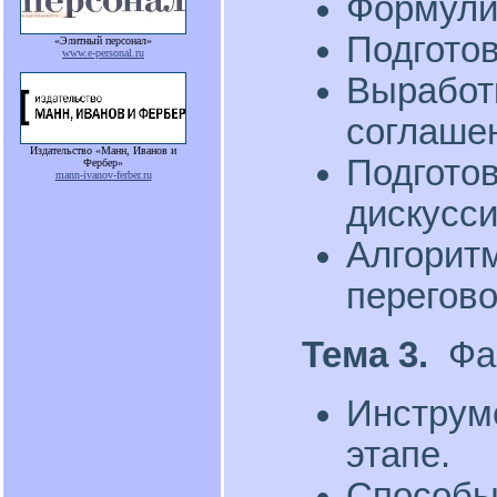
Формули
Подготов
«Элитный персонал»
www.e-personal.ru
Выработ
соглаше
Издательство «Манн, Иванов и
Подготов
Фербер»
mann-ivanov-ferber.ru
дискусси
Алгоритм
перегов
Тема 3.
Фа
Инструм
этапе.
Способы