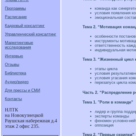
Программы
команда как синергет
условия появления к
Расписание
эмоциональная соста
Кадровый консалтинг
Тема 2.
“Мотивация коман
Управленческий консалтинг
особенности постанов
инструменты мотивац
Маркетинговые
ответственность кажд
исследования
индивидуальная моти
Интервью
Тема 3. “Жизненный цикл
Отзывы
этапы цикла
Библиотека
условия результативн
условия угасания ко
Аудио/видео
перезапуск цикла ком
Для прессы и СМИ
Часть 2. “Распределение р
Контакты
Тема 1. "Роли в команде”
НЛТК
лидер и группа подде
на Новокузнецкой
эксперты команды
Раушская набережная д.4
феномен условно-ней
оппозиция
этаж 2 офис 235.
Тема 2.
“Первые скрипки”