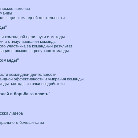
ическое явление
оманды
вляющая командной деятельности
ды”
ки командной цели: пути и методы
ии и стимулирования команды
ого участника за командный результат
вация с помощью ресурсов команды
 команды”
ости командной деятельности
мандной эффективности и умирания команды
анды: методы и точки воздействия
олей и борьба за власть”
ржки лидера
трального большинства