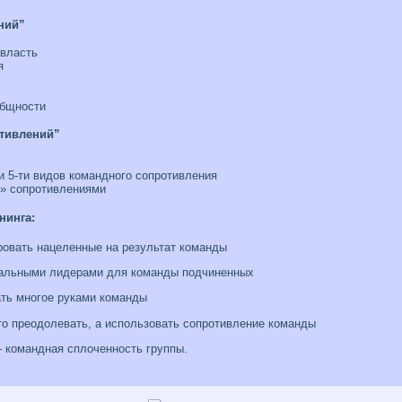
ний”
 власть
я
общности
отивлений”
и 5-ти видов командного сопротивления
и» сопротивлениями
нинга:
ровать нацеленные на результат команды
реальными лидерами для команды подчиненных
ать многое руками команды
сто преодолевать, а использовать сопротивление команды
 командная сплоченность группы.