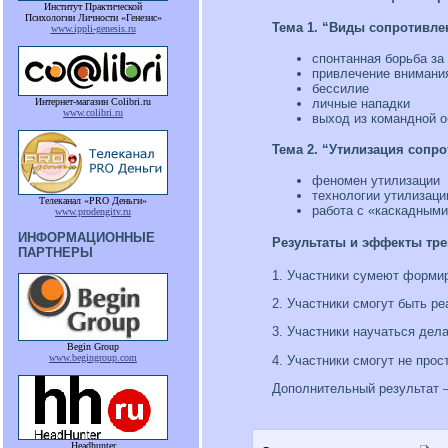
Институт Практической
Психологии Личности «Генезис»
Тема 1.
“Виды сопротивле
www.ippli-genesis.ru
спонтанная борьба за
привлечение внимани
бессилие
Интернет-магазин Colibri.ru
личные нападки
www.colibri.ru
выход из командной 
Тема 2.
“Утилизация сопр
феномен утилизации
технологии утилизаци
Телеканал «PRO Деньги»
работа с «каскадным
www.prodengitv.ru
ИНФОРМАЦИОННЫЕ
Результаты и эффекты тре
ПАРТНЕРЫ
1. Участники сумеют форми
2. Участники смогут быть 
3. Участники научаться дел
Begin Group
www.begingroup.com
4. Участники смогут не про
Дополнительный результат –
Headhunter