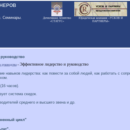
ЕНЕРОВ
и. Семинары.
Детективное Агентство
Юридическая компания «УСКОВ И
«СТАТУС»
ПАРТНЕРЫ»
 руководство
Эффективное лидерство и руководство
в руководства
»
е навыков лидерства: как повести за собой людей, как работать с соп
хом.
(16 часов).
ует система скидок.
водителей среднего и высшего звена и др.
изненный цикл”
тат”.