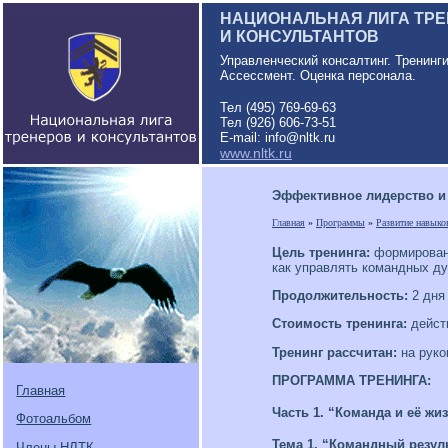
НАЦИОНАЛЬНАЯ ЛИГА ТР
И КОНСУЛЬТАНТОВ
Управленческий консалтинг. Тренинг
Ассессмент. Оценка персонала.
Тел (495) 769-69-63
Тел (926) 606-73-51
E-mail: info@nltk.ru
www.nltk.ru
Эффективное лидерство и
Главная
»
Программы
»
Развитие навыко
Цель тренинга:
формировани
как управлять командных ду
Продолжительность:
2 дня 
Стоимость тренинга:
действ
Тренинг рассчитан:
на руко
ПРОГРАММА ТРЕНИНГА:
Главная
Часть 1. “Команда и её ж
Фотоальбом
Тема 1.
“Командный резуль
Члены НЛТК