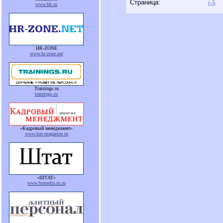
Страница:
www.hh.ru
HR-ZONE
www.hr-zone.net
Trainings.ru
trainings.ru
«Кадровый менеджмент»
www.km-magazine.ru
«ШТАТ»
www.hrmedia.ru.ru