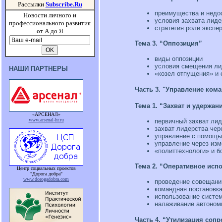
Рассылки
Subscribe.Ru
преимущества и недос
Новости личного и
условия захвата лиде
профессионального развития
стратегия роли экспе
от А до Я
Тема 3.
“Оппозиция”
виды оппозиции
условия смещения ли
НАШИ ПАРТНЕРЫ
«козел отпущения» и 
Часть 3. "Управление ком
Тема 1.
“Захват и удержан
«АРСЕНАЛ»
www.arsenal-hr.ru
первичный захват ли
захват лидерства че
управление с помощь
управление через из
«политтехнологи» и б
Тема 2.
“Оперативное испо
Центр социальных проектов
"Дорога добра"
www.dorogadobra.com
проведение совещани
командная постановка
использование систем
налаживание автоном
Часть 4. “Утилизация соп