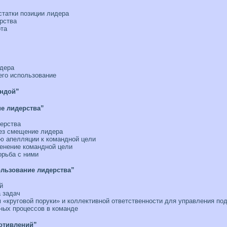
татки позиции лидера
рства
рта
дера
его использование
андой”
ие лидерства”
дерства
рез смещение лидера
ю апелляции к командной цели
менение командной цели
орьба с ними
льзование лидерства”
й
 задач
 «круговой поруки» и коллективной ответственности для управления п
ных процессов в команде
ротивлений”