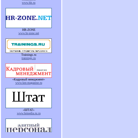
www.hh.ru
HR-ZONE
www.hr-zone.net
Trainings.ru
trainings.ru
«Кадровый менеджмент»
www.km-magazine.ru
«ШТАТ»
www.hrmedia.ru.ru