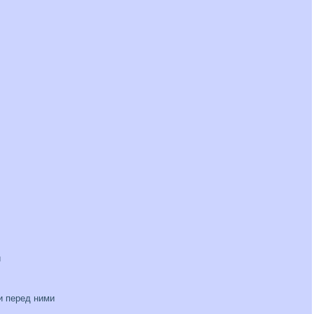
и
и перед ними