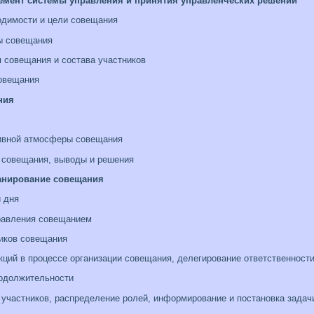
лемент системы управления и принятия управленческих решений
димости и цели совещания
ы совещания
 совещания и состава участников
овещания
ния
ивной атмосферы совещания
 совещания, выводы и решения
ланирование совещания
и дня
равления совещанием
иков совещания
ий в процессе организации совещания, делегирование ответственност
одолжительности
участников, распределение ролей, информирование и постановка задач