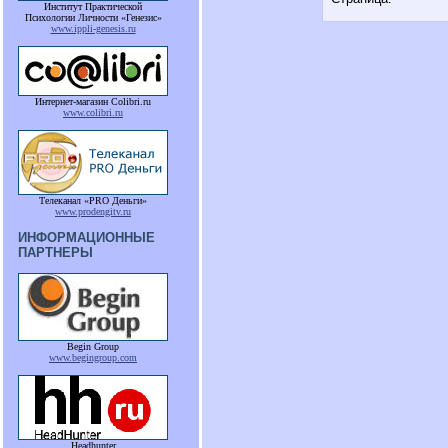
Институт Практической
Психологии Личности «Генезис»
www.ippli-genesis.ru
Интернет-магазин Colibri.ru
www.colibri.ru
Телеканал «PRO Деньги»
www.prodengitv.ru
ИНФОРМАЦИОННЫЕ
ПАРТНЕРЫ
Begin Group
www.begingroup.com
Headhunter