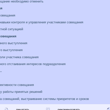
ещание необходимо отменить
ия
совещания
навыки контроля и управления участниками совещания
тной ситуацией
 совещания
нного выступления
го выступления
оли участника совещания
ного отстаивания интересов подразделения
я…
ективности совещания
ку работы принятых решений
а совещаний, выстраивание системы приоритетов и сроков
печатать
рекомендовать