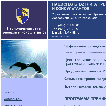
НАЦИОНАЛЬНАЯ ЛИГА ТР
И КОНСУЛЬТАНТОВ
Управленческий консалтинг. Тренинг
Ассессмент. Оценка персонала.
Тел (495) 769-69-63
Тел (926) 606-73-51
E-mail: info@nltk.ru
www.nltk.ru
Эффективное проведение
Главная
»
Программы
»
Развитие навыко
Цель тренинга:
освоить
практические навыки и к
Продолжительность:
2
Стоимость тренинга:
де
Тренинг рассчитан:
на р
Главная
ПРОГРАММА ТРЕНИН
Фотоальбом
Члены НЛТК