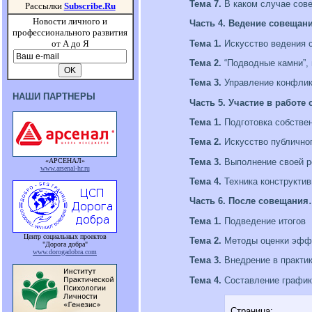
Тема 7.
В каком случае сов
Рассылки
Subscribe.Ru
Новости личного и
Часть 4. Ведение совещан
профессионального развития
Тема 1.
Искусство ведения 
от А до Я
Тема 2.
“Подводные камни”, 
Тема 3.
Управление конфлик
НАШИ ПАРТНЕРЫ
Часть 5. Участие в работе
Тема 1.
Подготовка собстве
Тема 2.
Искусство публично
«АРСЕНАЛ»
Тема 3.
Выполнение своей р
www.arsenal-hr.ru
Тема 4.
Техника конструктив
Часть 6. После совещани
Тема 1.
Подведение итогов
Центр социальных проектов
Тема 2.
Методы оценки эфф
"Дорога добра"
www.dorogadobra.com
Тема 3.
Внедрение в практи
Тема 4.
Составление график
Страница: