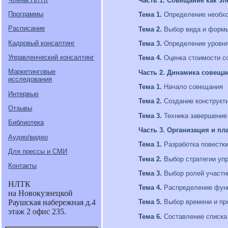
Часть 1. Совещание как э
Программы
Тема 1.
Определение необхо
Расписание
Тема 2.
Выбор вида и форм
Кадровый консалтинг
Тема 3.
Определение уровня
Управленческий консалтинг
Тема 4.
Оценка стоимости с
Маркетинговые
Часть 2. Динамика совеща
исследования
Тема 1.
Начало совещания
Интервью
Тема 2.
Создание конструкт
Отзывы
Тема 3.
Техника завершение
Библиотека
Часть 3. Организация и п
Аудио/видео
Тема 1.
Разработка повестк
Для прессы и СМИ
Тема 2.
Выбор стратегии уп
Контакты
Тема 3.
Выбор ролей участн
НЛТК
Тема 4.
Распределение функц
на Новокузнецкой
Раушская набережная д.4
Тема 5.
Выбор времени и пр
этаж 2 офис 235.
Тема 6.
Составление списка 