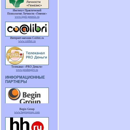
Институт Практической
Психологии Личности «Генезис»
www.ippli-genesis.ru
Интернет-магазин Colibri.ru
www.colibri.ru
Телеканал «PRO Деньги»
www.prodengitv.ru
ИНФОРМАЦИОННЫЕ
ПАРТНЕРЫ
Begin Group
www.begingroup.com