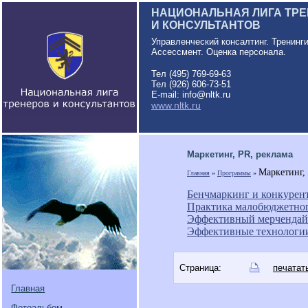
НАЦИОНАЛЬНАЯ ЛИГА ТР
И КОНСУЛЬТАНТОВ
Управленческий консалтинг. Тренинг
Ассессмент. Оценка персонала.
Тел (495) 769-69-63
Тел (926) 606-73-51
E-mail: info@nltk.ru
www.nltk.ru
Маркетинг, PR, реклама
Маркетинг,
Главная
»
Программы
»
Бенчмаркинг и конкурен
Практика малобюджетног
Эффективный мерчендай
Эффективные технологии
Страница:
печатат
Главная
Фотоальбом