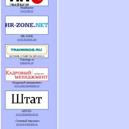
Headhunter
www.hh.ru
HR-ZONE
www.hr-zone.net
Trainings.ru
trainings.ru
«Кадровый менеджмент»
www.km-magazine.ru
«ШТАТ»
www.hrmedia.ru.ru
«Элитный персонал»
www.e-personal.ru