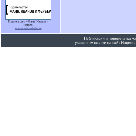
Издательство «Манн, Иванов и
Фербер»
mann-ivanov-ferber.ru
Публикация и перепечатка м
указанием ссылки на сайт Национа