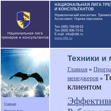
НАЦИОНАЛЬНАЯ ЛИГА ТР
И КОНСУЛЬТАНТОВ
Управленческий консалтинг. Тренинг
Ассессмент. Оценка персонала.
Тел (495) 769-69-63
Тел (926) 606-73-51
E-mail: info@nltk.ru
www.nltk.ru
Техники и
Главная
»
Прогр
Т
менеджеров
»
клиентом
Эффектив
Главная
Фотоальбом