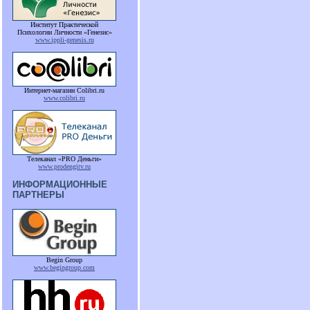
Институт Практической
Психологии Личности «Генезис»
www.ippli-genesis.ru
Интернет-магазин Colibri.ru
www.colibri.ru
Телеканал «PRO Деньги»
www.prodengitv.ru
ИНФОРМАЦИОННЫЕ
ПАРТНЕРЫ
Begin Group
www.begingroup.com