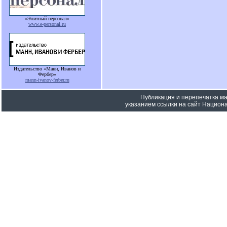
«Элитный персонал»
www.e-personal.ru
Издательство «Манн, Иванов и
Фербер»
mann-ivanov-ferber.ru
Публикация и перепечатка м
указанием ссылки на сайт Национа