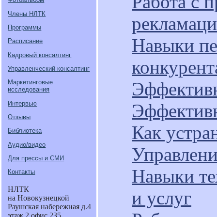
Работа с 
Члены НЛТК
рекламац
Программы
Навыки пе
Расписание
Кадровый консалтинг
конкурент
Управленческий консалтинг
Эффектив
Маркетинговые
исследования
Интервью
Эффективн
Отзывы
Как устра
Библиотека
Аудио/видео
Управлени
Для прессы и СМИ
Навыки те
Контакты
НЛТК
и услуг
на Новокузнецкой
Раушская набережная д.4
этаж 2 офис 235.