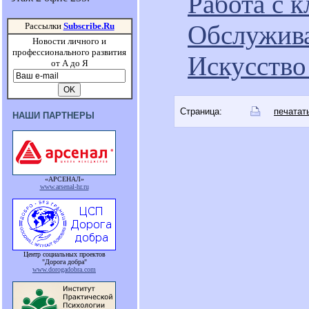
Работа с 
Обслужива
Рассылки
Subscribe.Ru
Новости личного и
профессионального развития
Искусство
от А до Я
Страница:
печатат
НАШИ ПАРТНЕРЫ
«АРСЕНАЛ»
www.arsenal-hr.ru
Центр социальных проектов
"Дорога добра"
www.dorogadobra.com