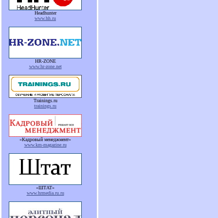
Headhunter
www.hh.ru
HR-ZONE
www.hr-zone.net
Trainings.ru
trainings.ru
«Кадровый менеджмент»
www.km-magazine.ru
«ШТАТ»
www.hrmedia.ru.ru