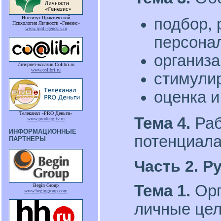
Институт Практической
подбор, 
Психологии Личности «Генезис»
www.ippli-genesis.ru
персона
организа
Интернет-магазин Colibri.ru
www.colibri.ru
стимули
оценка и
Телеканал «PRO Деньги»
Тема 4.
Раб
www.prodengitv.ru
ИНФОРМАЦИОННЫЕ
потенциала
ПАРТНЕРЫ
Часть 2. Р
Тема 1.
Орг
Begin Group
www.begingroup.com
личные цел