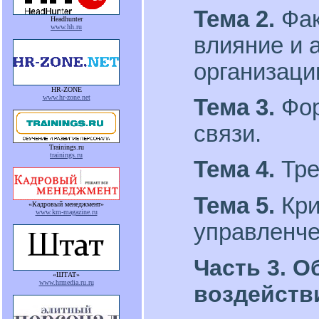
Тема 2.
Фак
Headhunter
www.hh.ru
влияние и 
организаци
HR-ZONE
www.hr-zone.net
Тема 3.
Фор
связи.
Trainings.ru
trainings.ru
Тема 4.
Тре
Тема 5.
Кри
«Кадровый менеджмент»
www.km-magazine.ru
управленче
Часть 3. 
«ШТАТ»
www.hrmedia.ru.ru
воздейств