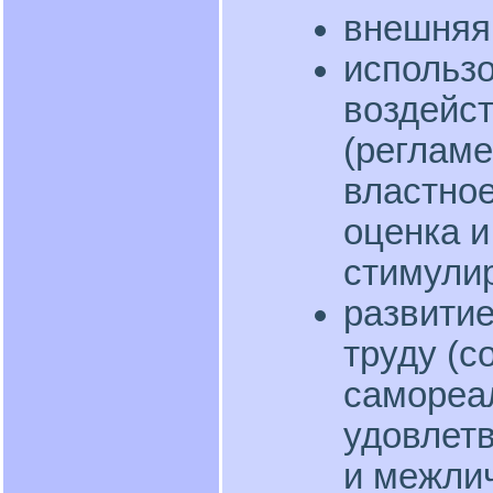
внешняя
использ
воздейст
(регламе
властное
оценка и
стимулир
развитие
труду (с
самореа
удовлет
и межли