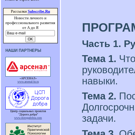
Рассылки
Subscribe.Ru
Новости личного и
профессионального развития
ПРОГРА
от А до Я
Часть 1. Р
НАШИ ПАРТНЕРЫ
Тема 1.
Что
руководите
навыки.
«АРСЕНАЛ»
www.arsenal-hr.ru
Тема 2.
Пос
Долгосрочн
Центр социальных проектов
"Дорога добра"
задачи.
www.dorogadobra.com
Тема 3.
Обе