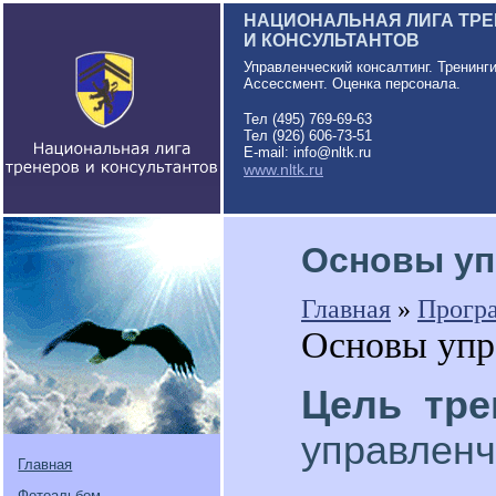
НАЦИОНАЛЬНАЯ ЛИГА ТР
И КОНСУЛЬТАНТОВ
Управленческий консалтинг. Тренинг
Ассессмент. Оценка персонала.
Тел (495) 769-69-63
Тел (926) 606-73-51
E-mail: info@nltk.ru
www.nltk.ru
Основы уп
Главная
»
Прогр
Основы упр
Цель тре
управленч
Главная
Фотоальбом