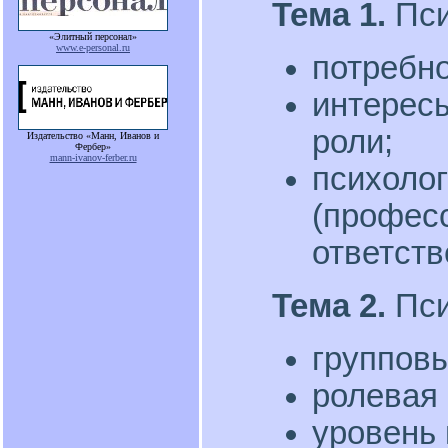
Тема 1.
Пси
«Элитный персонал»
www.e-personal.ru
потребно
интересы
роли;
Издательство «Манн, Иванов и
Фербер»
mann-ivanov-ferber.ru
психолог
(профес
ответстве
Тема 2.
Пси
групповы
ролевая 
уровень 