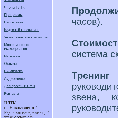
Продолж
Члены НЛТК
Программы
часов).
Расписание
Кадровый консалтинг
Управленческий консалтинг
Стоимос
Маркетинговые
исследования
система с
Интервью
Отзывы
Библиотека
Трени
Аудио/видео
руководи
Для прессы и СМИ
Контакты
звена, к
НЛТК
руководит
на Новокузнецкой
Раушская набережная д.4
этаж 2 офис 235.