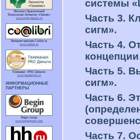
системы «
Институт Практической
Часть 3. 
Психологии Личности «Генезис»
www.ippli-genesis.ru
сигм».
Интернет-магазин Colibri.ru
Часть 4. 
www.colibri.ru
концепции
Часть 5. 
Телеканал «PRO Деньги»
www.prodengitv.ru
сигм».
ИНФОРМАЦИОННЫЕ
ПАРТНЕРЫ
Часть 6. 
(определен
совершенс
Begin Group
www.begingroup.com
Часть 7. О