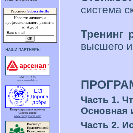
система с
Рассылки
Subscribe.Ru
Новости личного и
профессионального развития
от А до Я
Тренинг 
высшего и
НАШИ ПАРТНЕРЫ
«АРСЕНАЛ»
ПРОГРА
www.arsenal-hr.ru
Часть 1. Ч
Основная 
Центр социальных проектов
"Дорога добра"
www.dorogadobra.com
Часть 2. 