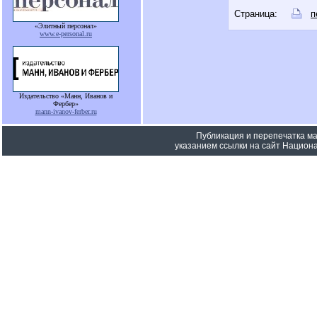
Страница:
п
«Элитный персонал»
www.e-personal.ru
Издательство «Манн, Иванов и
Фербер»
mann-ivanov-ferber.ru
Публикация и перепечатка м
указанием ссылки на сайт Национа