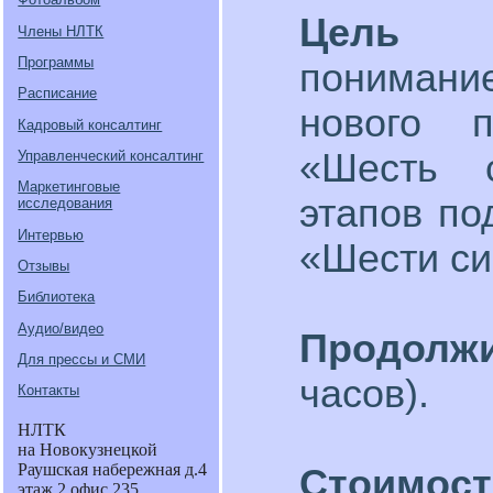
Цель 
Члены НЛТК
Программы
понимани
Расписание
нового 
Кадровый консалтинг
«Шесть с
Управленческий консалтинг
Маркетинговые
этапов по
исследования
Интервью
«Шести си
Отзывы
Библиотека
Аудио/видео
Продолж
Для прессы и СМИ
часов).
Контакты
НЛТК
на Новокузнецкой
Раушская набережная д.4
Стоимос
этаж 2 офис 235.