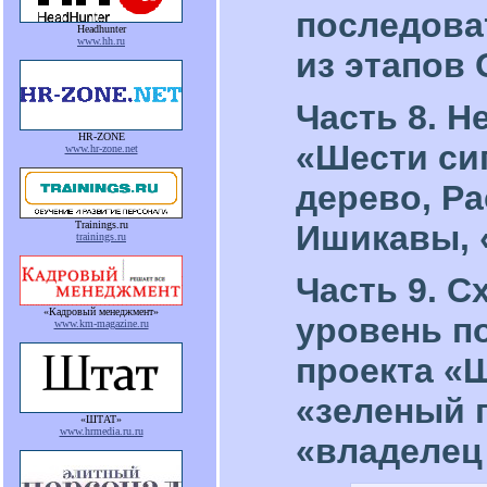
последова
Headhunter
www.hh.ru
из этапов
Часть 8. 
HR-ZONE
«Шести си
www.hr-zone.net
дерево, Р
Ишикавы, 
Trainings.ru
trainings.ru
Часть 9. 
«Кадровый менеджмент»
уровень п
www.km-magazine.ru
проекта «
«зеленый 
«ШТАТ»
www.hrmedia.ru.ru
«владелец 